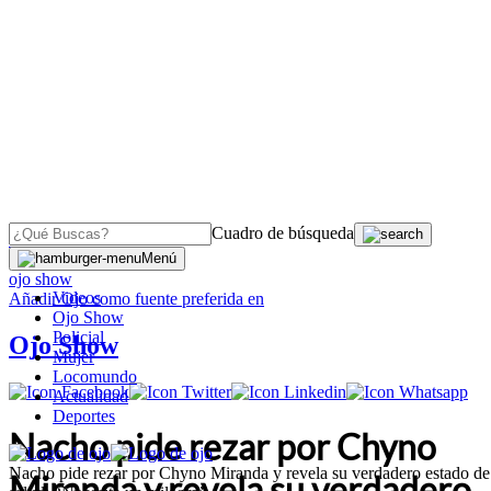
Cuadro de búsqueda
OJO
>
Menú
ojo show
Videos
Añadir
Ojo
como fuente preferida en
Ojo Show
Policial
Ojo Show
Mujer
Locomundo
Actualidad
Deportes
Nacho pide rezar por Chyno
Nacho pide rezar por Chyno Miranda y revela su verdadero estado de
Miranda y revela su verdadero