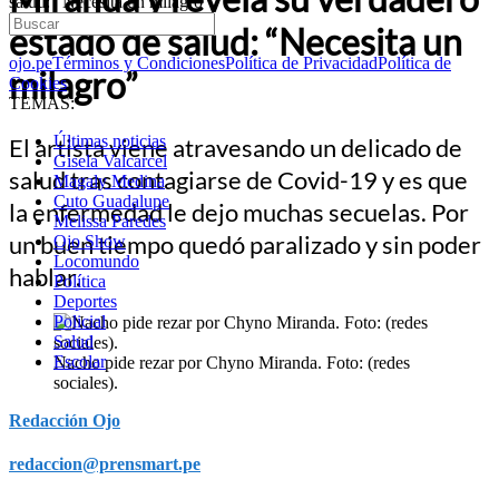
salud: “Necesita un milagro”
estado de salud: “Necesita un
ojo.pe
Términos y Condiciones
Política de Privacidad
Política de
milagro”
Cookies
TEMAS:
Últimas noticias
El artista viene atravesando un delicado de
Gisela Valcarcel
salud tras contagiarse de Covid-19 y es que
Magaly Medina
Cuto Guadalupe
la enfermedad le dejo muchas secuelas. Por
Melissa Paredes
un buen tiempo quedó paralizado y sin poder
Ojo Show
Locomundo
hablar.
Política
Deportes
Policial
Salud
Escolar
Nacho pide rezar por Chyno Miranda. Foto: (redes
sociales).
Redacción Ojo
redaccion@prensmart.pe