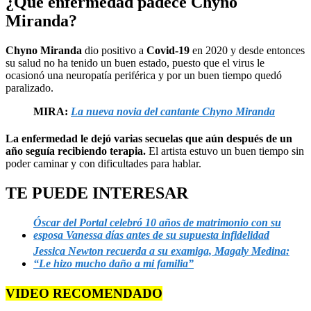
¿Qué enfermedad padece Chyno
Miranda?
Chyno Miranda
dio positivo a
Covid-19
en 2020 y desde entonces
su salud no ha tenido un buen estado, puesto que el virus le
ocasionó una neuropatía periférica y por un buen tiempo quedó
paralizado.
MIRA:
La nueva novia del cantante Chyno Miranda
La enfermedad le dejó varias secuelas que aún después de un
año seguía recibiendo terapia.
El artista estuvo un buen tiempo sin
poder caminar y con dificultades para hablar.
TE PUEDE INTERESAR
Óscar del Portal celebró 10 años de matrimonio con su
esposa Vanessa días antes de su supuesta infidelidad
Jessica Newton recuerda a su examiga, Magaly Medina:
“Le hizo mucho daño a mi familia”
VIDEO RECOMENDADO