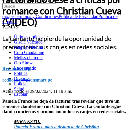
Christian Cueva (VIDEO)
romance con Christian Cueva
ojo.pe
Términos y Condiciones
Política de Privacidad
Política de
(VIDEO)
Cookies
TEMAS:
Últimas noticias
La cantante no pierde la oportunidad de
Gisela Valcarcel
promocionar sus canjes en redes sociales.
Magaly Medina
Cuto Guadalupe
Melissa Paredes
Ojo Show
Locomundo
Redacción Ojo
Política
Deportes
redaccion@prensmart.pe
Policial
Salud
Actualizado el 29/02/2024, 11:19 a.m.
Escolar
Pamela Franco no deja de facturar tras revelar que tuvo un
romance clandestino con Christian Cueva. La cantante sigue
dando conciertos y promocionando sus canjes en redes sociales.
MIRA ESTO:
Pamela Franco marca distancia de Christian