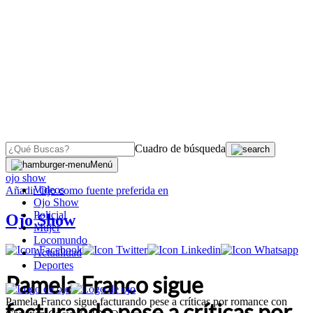
Cuadro de búsqueda
OJO
>
Menú
ojo show
Videos
Añadir
Ojo
como fuente preferida en
Ojo Show
Policial
Ojo Show
Mujer
Locomundo
Actualidad
Deportes
Pamela Franco sigue
Pamela Franco sigue facturando pese a críticas por romance con
facturando pese a críticas por