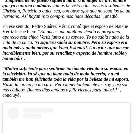
“Simplemente no puedo siquiera mirar a la mujer de un hombre
que yo conozca o admire.
Jamás he visto a las novias o salientes de
Christian, Patricio o quien sea, con otros ojos que no sean los de un
hermano. Así hayan roto compromiso hace décadas”,
añadió.
En ese sentido, Pedro Suárez-Vértiz contó que el esposo de Natalie
Vértiz le cae bien:
“Entonces una mañana viendo el programa,
apareció esta chica Vertiz junto a su esposo. Yo no sabía nada de la
vida de la chica.
Ni siquiera sabía su nombre. Pero su esposo era
nada más y nada menos que Yaco Eskenazi. Un actor que me cae
increíblemente bien, por su sencillez y aspecto de hombre noble y
bonachón”.
“Motivo suficiente para sentirme incómodo viendo a su esposa en
la televisión. Yo sé que no tiene nada de malo hacerlo, y a mí
también me han felicitado toda la vida por la belleza de mi esposa.
Hasta la cirean en mi cara. Pero lamentablemente así soy y así son
mis códigos. Buenos días amigos y feliz viernes para todos!!!”,
concluyó.