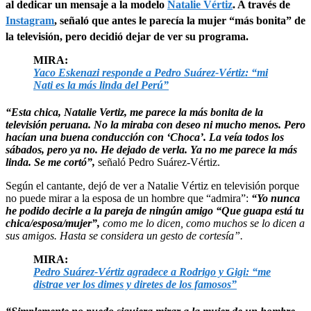
al dedicar un mensaje a la modelo
Natalie Vértiz
. A través de
Instagram
, señaló que antes le parecía la mujer “más bonita” de
la televisión, pero decidió dejar de ver su programa.
MIRA:
Yaco Eskenazi responde a Pedro Suárez-Vértiz: “mi
Nati es la más linda del Perú”
“Esta chica, Natalie Vertiz, me parece la más bonita de la
televisión peruana. No la miraba con deseo ni mucho menos. Pero
hacían una buena conducción con ‘Choca’. La veía todos los
sábados, pero ya no. He dejado de verla. Ya no me parece la más
linda. Se me cortó”,
señaló Pedro Suárez-Vértiz.
Según el cantante, dejó de ver a Natalie Vértiz en televisión porque
no puede mirar a la esposa de un hombre que “admira”:
“Yo nunca
he podido decirle a la pareja de ningún amigo “Que guapa está tu
chica/esposa/mujer”,
como me lo dicen, como muchos se lo dicen a
sus amigos. Hasta se considera un gesto de cortesía”.
MIRA:
Pedro Suárez-Vértiz agradece a Rodrigo y Gigi: “me
distrae ver los dimes y diretes de los famosos”