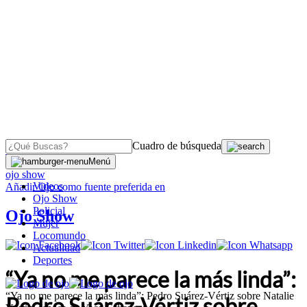
Cuadro de búsqueda
OJO
>
Menú
ojo show
Videos
Añadir
Ojo
como fuente preferida en
Ojo Show
Policial
Ojo Show
Mujer
Locomundo
Actualidad
Deportes
“Ya no me parece la más linda”:
“Ya no me parece la más linda”: Pedro Suárez-Vértiz sobre Natalie
Pedro Suárez-Vértiz sobre