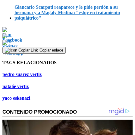
seconds
Giancarlo Scarpati reaparece y le pide perdón a su
hermana y a Magaly Medina: “estoy en tratamiento
psiquiátrico”
Copiar enlace
TAGS RELACIONADOS
pedro suarez vertiz
natalie vertiz
yaco eskenazi