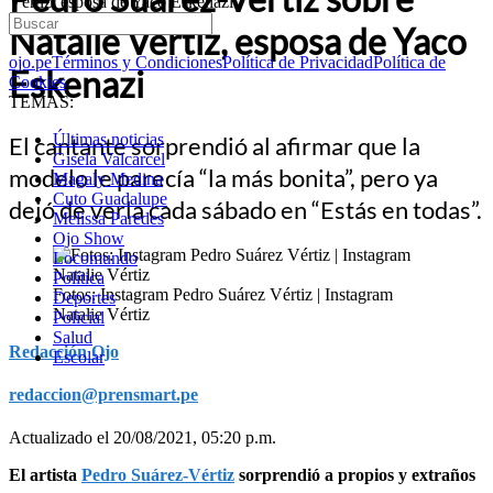
Vértiz, esposa de Yaco Eskenazi
Natalie Vértiz, esposa de Yaco
ojo.pe
Términos y Condiciones
Política de Privacidad
Política de
Eskenazi
Cookies
TEMAS:
Últimas noticias
El cantante sorprendió al afirmar que la
Gisela Valcarcel
modelo le parecía “la más bonita”, pero ya
Magaly Medina
Cuto Guadalupe
dejó de verla cada sábado en “Estás en todas”.
Melissa Paredes
Ojo Show
Locomundo
Política
Fotos: Instagram Pedro Suárez Vértiz | Instagram
Deportes
Natalie Vértiz
Policial
Salud
Redacción Ojo
Escolar
redaccion@prensmart.pe
Actualizado el 20/08/2021, 05:20 p.m.
El artista
Pedro Suárez-Vértiz
sorprendió a propios y extraños