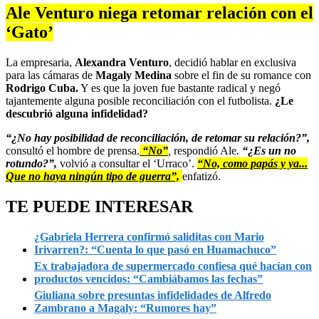
Ale Venturo niega retomar relación con el
‘Gato’
La empresaria,
Alexandra Venturo
, decidió hablar en exclusiva
para las cámaras de
Magaly Medina
sobre el fin de su romance con
Rodrigo Cuba.
Y es que la joven fue bastante radical y negó
tajantemente alguna posible reconciliación con el futbolista.
¿Le
descubrió alguna infidelidad?
“¿No hay posibilidad de reconciliación, de retomar su relación?”,
consultó el hombre de prensa.
“No”
,
respondió Ale
.
“¿Es un no
rotundo?”,
volvió a consultar el ‘Urraco’.
“No, como papás y ya...
Que no haya ningún tipo de guerra”,
enfatizó.
TE PUEDE INTERESAR
¿Gabriela Herrera confirmó saliditas con Mario
Irivarren?: “Cuenta lo que pasó en Huamachuco”
Ex trabajadora de supermercado confiesa qué hacían con
productos vencidos: “Cambiábamos las fechas”
Giuliana sobre presuntas infidelidades de Alfredo
Zambrano a Magaly: “Rumores hay”