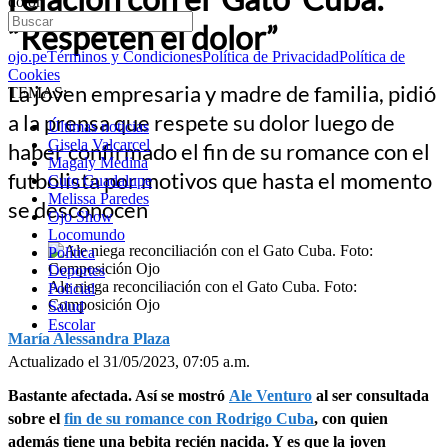
dolor”
“Respeten el dolor”
ojo.pe
Términos y Condiciones
Política de Privacidad
Política de
Cookies
La joven empresaria y madre de familia, pidió
TEMAS:
a la prensa que respete su dolor luego de
Últimas noticias
Gisela Valcarcel
haber confirmado el fin de su romance con el
Magaly Medina
futbolista por motivos que hasta el momento
Cuto Guadalupe
Melissa Paredes
se desconocen
Ojo Show
Locomundo
Política
Deportes
Ale niega reconciliación con el Gato Cuba. Foto:
Policial
Composición Ojo
Salud
Escolar
María Alessandra Plaza
Actualizado el 31/05/2023, 07:05 a.m.
Bastante afectada. Así se mostró
Ale Venturo
al ser consultada
sobre el
fin de su romance con Rodrigo Cuba
, con quien
además tiene una bebita recién nacida. Y es que la joven