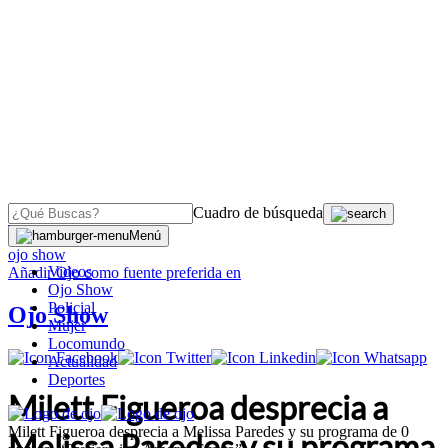
Cuadro de búsqueda
OJO
>
Menú
ojo show
Videos
Añadir
Ojo
como fuente preferida en
Ojo Show
Policial
Ojo Show
Mujer
Locomundo
Actualidad
Deportes
Milett Figueroa desprecia a
Milett Figueroa desprecia a Melissa Paredes y su programa de 0
Melissa Paredes y su programa