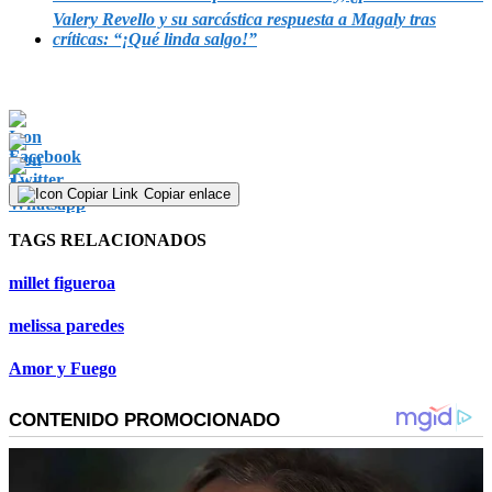
Valery Revello y su sarcástica respuesta a Magaly tras
críticas: “¡Qué linda salgo!”
Copiar enlace
TAGS RELACIONADOS
millet figueroa
melissa paredes
Amor y Fuego