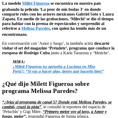
La modelo
Millet Figueroa
se encuentra en nuestro país
grabando la película ‘La peor de mis bodas 3′ en donde
comparte roles con los actores mexicanos Gabriel Soto y Laura
Zapata. En medio de las grabaciones, ‘Milechi’ se dio el tiempo
para hablar con la prensa de espectáculos y sorprendió al
referirse a
Melissa Paredes
, con quien ha tenido más de un
encontronazo.
En conversación con ‘Amor y fuego’, la también actriz
descartó
visitar el set del magazine ‘Préndete’, programa que conduce la
exesposa de Rodrigo Cuba
junto a Karla Tarazona y ‘Metiche’.
MIRA:
¿Milett Figueroa no aprueba a Luciana en Miss
Perú?: “Si vas a hacer algo, tienes que hacerlo bien”
¿Qué dijo Milett Figueroa sobre
programa Melissa Paredes?
“¿Irías al programa de canal 5? Donde está Melissa Paredes, se
cambió, cruzó la pista”
, le consultó la reportera del espacio de
‘Peluchín’ y Gigi Mitre.
“Primero mejor voy al tuyo, a Amor y
fuego, mejor”,
respondió Figueroa de forma irónica.