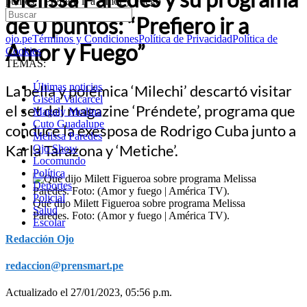
puntos: “Prefiero ir a Amor y Fuego”
de 0 puntos: “Prefiero ir a
ojo.pe
Términos y Condiciones
Política de Privacidad
Política de
Amor y Fuego”
Cookies
TEMAS:
Últimas noticias
La bella y polémica ‘Milechi’ descartó visitar
Gisela Valcarcel
el set del magazine ‘Préndete’, programa que
Magaly Medina
Cuto Guadalupe
conduce la exesposa de Rodrigo Cuba junto a
Melissa Paredes
Karla Tarazona y ‘Metiche’.
Ojo Show
Locomundo
Política
Deportes
Policial
Qué dijo Milett Figueroa sobre programa Melissa
Salud
Paredes. Foto: (Amor y fuego | América TV).
Escolar
Redacción Ojo
redaccion@prensmart.pe
Actualizado el 27/01/2023, 05:56 p.m.