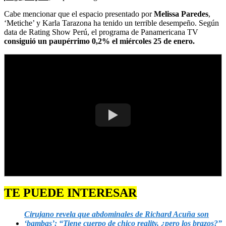
Cabe mencionar que el espacio presentado por
Melissa Paredes
,
‘Metiche’ y Karla Tarazona ha tenido un terrible desempeño. Según
data de Rating Show Perú, el programa de Panamericana TV
consiguió un paupérrimo 0,2% el miércoles 25 de enero.
TE PUEDE INTERESAR
Cirujano revela que abdominales de Richard Acuña son
‘bambas’: “Tiene cuerpo de chico reality, ¿pero los brazos?”