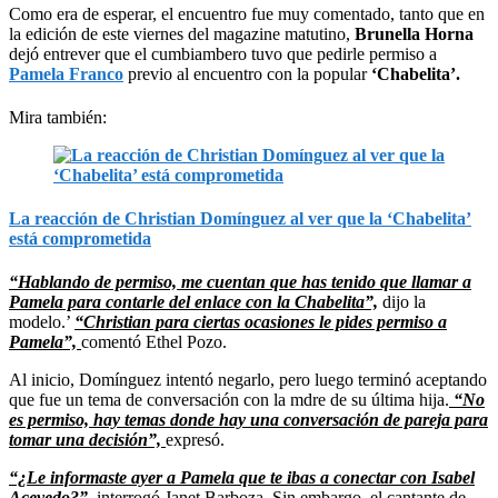
Como era de esperar, el encuentro fue muy comentado, tanto que en
la edición de este viernes del magazine matutino,
Brunella Horna
dejó entrever que el cumbiambero tuvo que pedirle permiso a
Pamela Franco
previo al encuentro con la popular
‘Chabelita’.
Mira también:
La reacción de Christian Domínguez al ver que la ‘Chabelita’
está comprometida
“Hablando de permiso, me cuentan que has tenido que llamar a
Pamela para contarle del enlace con la Chabelita”,
dijo la
modelo.’
“Christian para ciertas ocasiones le pides permiso a
Pamela”,
comentó Ethel Pozo.
Al inicio, Domínguez intentó negarlo, pero luego terminó aceptando
que fue un tema de conversación con la mdre de su última hija.
“No
es permiso, hay temas donde hay una conversación de pareja para
tomar una decisión”,
expresó.
“¿Le informaste ayer a Pamela que te ibas a conectar con Isabel
Acevedo?”,
interrogó Janet Barboza. Sin embargo, el cantante de