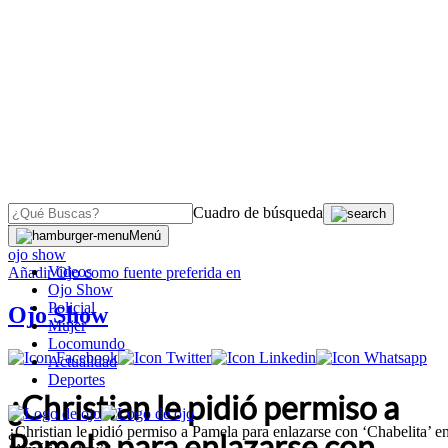
Cuadro de búsqueda
OJO
>
Menú
ojo show
Videos
Añadir
Ojo
como fuente preferida en
Ojo Show
Policial
Ojo Show
Mujer
Locomundo
Actualidad
Deportes
¿Christian le pidió permiso a
¿Christian le pidió permiso a Pamela para enlazarse con ‘Chabelita’ e
Pamela para enlazarse con