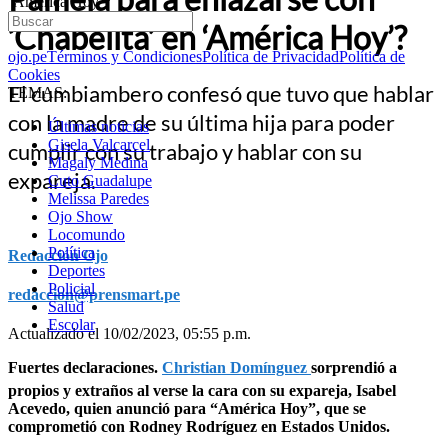
‘América Hoy’?
‘Chabelita’ en ‘América Hoy’?
ojo.pe
Términos y Condiciones
Política de Privacidad
Política de
Cookies
El cumbiambero confesó que tuvo que hablar
TEMAS:
con la madre de su última hija para poder
Últimas noticias
Gisela Valcarcel
cumplir con su trabajo y hablar con su
Magaly Medina
expareja.
Cuto Guadalupe
Melissa Paredes
Ojo Show
Locomundo
Política
Redacción Ojo
Deportes
Policial
redaccion@prensmart.pe
Salud
Escolar
Actualizado el 10/02/2023, 05:55 p.m.
Fuertes declaraciones.
Christian Domínguez
sorprendió a
propios y extraños al verse la cara con su expareja, Isabel
Acevedo, quien anunció para “América Hoy”, que se
comprometió con Rodney Rodríguez en Estados Unidos.