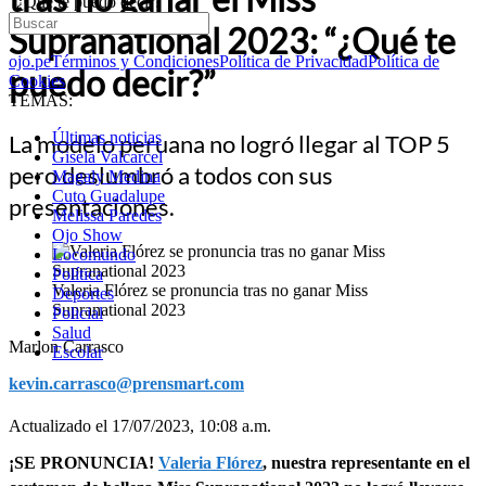
“¿Qué te puedo decir?”
Supranational 2023: “¿Qué te
ojo.pe
Términos y Condiciones
Política de Privacidad
Política de
puedo decir?”
Cookies
TEMAS:
Últimas noticias
La modelo peruana no logró llegar al TOP 5
Gisela Valcarcel
pero deslumbró a todos con sus
Magaly Medina
Cuto Guadalupe
presentaciones.
Melissa Paredes
Ojo Show
Locomundo
Política
Valeria Flórez se pronuncia tras no ganar Miss
Deportes
Supranational 2023
Policial
Salud
Marlon Carrasco
Escolar
kevin.carrasco@prensmart.com
Actualizado el 17/07/2023, 10:08 a.m.
¡SE PRONUNCIA!
Valeria Flórez
, nuestra representante en el