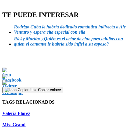
33
seconds
TE PUEDE INTERESAR
Rodrigo Cuba le habría dedicado romántica indirecta a Ale
Venturo y espera cita especial con ella
Ricky Martin: ¿Quién es el actor de cine para adultos con
quien el cantante le habría sido infiel a su esposo?
Copiar enlace
TAGS RELACIONADOS
Valeria Flórez
Miss Grand