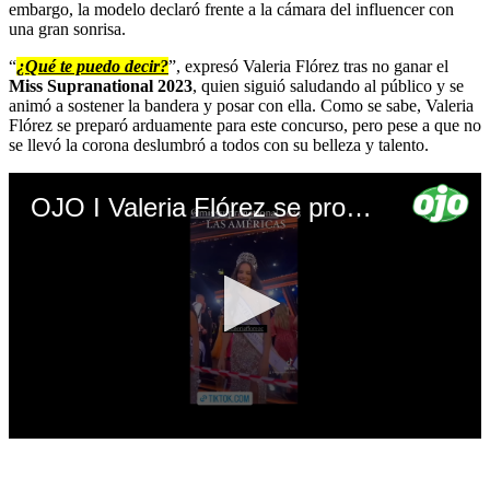
embargo, la modelo declaró frente a la cámara del influencer con
una gran sonrisa.
“
¿Qué te puedo decir?
”, expresó Valeria Flórez tras no ganar el
Miss Supranational 2023
, quien siguió saludando al público y se
animó a sostener la bandera y posar con ella. Como se sabe, Valeria
Flórez se preparó arduamente para este concurso, pero pese a que no
se llevó la corona deslumbró a todos con su belleza y talento.
OJO I Valeria Flórez se pronuncia tras no ganar el Miss Supranational 2023
0
seconds
of