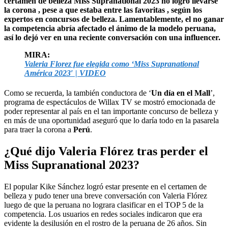
certamen de belleza Miss Supranational 2023 no logró llevarse
la corona , pese a que estaba entre las favoritas , según los
expertos en concursos de belleza. Lamentablemente, el no ganar
la competencia abría afectado el ánimo de la modelo peruana,
así lo dejó ver en una reciente conversación con una influencer.
MIRA:
Valeria Florez fue elegida como ‘Miss Supranational
América 2023′ | VIDEO
Como se recuerda, la también conductora de ‘
Un día en el Mall
’,
programa de espectáculos de Willax TV se mostró emocionada de
poder representar al país en el tan importante concurso de belleza y
en más de una oportunidad aseguró que lo daría todo en la pasarela
para traer la corona a
Perú
.
¿Qué dijo Valeria Flórez tras perder el
Miss Supranational 2023?
El popular Kike Sánchez logró estar presente en el certamen de
belleza y pudo tener una breve conversación con Valeria Flórez
luego de que la peruana no lograra clasificar en el TOP 5 de la
competencia. Los usuarios en redes sociales indicaron que era
evidente la desilusión en el rostro de la peruana de 26 años. Sin