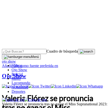
Cuadro de búsqueda
OJO
>
Menú
ojo show
Videos
Añadir
Ojo
como fuente preferida en
Ojo Show
Policial
Ojo Show
Mujer
Locomundo
Actualidad
Deportes
Valeria Flórez se pronuncia
Valeria Flórez se pronuncia tras no ganar el Miss Supranational 2023:
tras no ganar el Miss