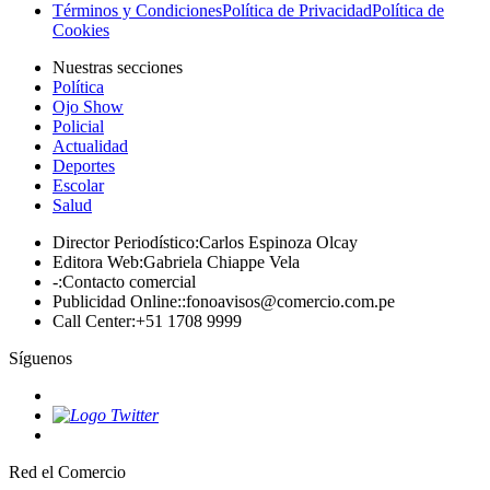
Términos y Condiciones
Política de Privacidad
Política de
Cookies
Nuestras secciones
Política
Ojo Show
Policial
Actualidad
Deportes
Escolar
Salud
Director Periodístico
:
Carlos Espinoza Olcay
Editora Web
:
Gabriela Chiappe Vela
-
:
Contacto comercial
Publicidad Online:
:
fonoavisos@comercio.com.pe
Call Center
:
+51 1708 9999
Síguenos
Red el Comercio