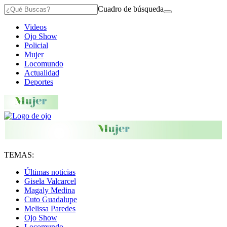
Cuadro de búsqueda
Videos
Ojo Show
Policial
Mujer
Locomundo
Actualidad
Deportes
TEMAS:
Últimas noticias
Gisela Valcarcel
Magaly Medina
Cuto Guadalupe
Melissa Paredes
Ojo Show
Locomundo