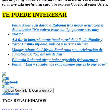
ya vuelve esta noche a su casa”,
le expresó Copello al señor Urreta.
TE PUEDE INTERESAR
Paula Arias y su dardo a Rabanal tras negar acusaciones
de maltrato: “No quiero estar contigo porque eres muy
celoso”
Así fue la impresionante ‘pool party’ del hijo de Natalie y
Yaco: Castillo inflable, música y perritos memes
Magaly ‘chotea’ a Alfredo Zambrano y su celebración de
cumpleaños: “Sí, así soy de fría”
Eduardo Rabanal niega haber agredido físicamente a
Paula: “Ella y yo sabemos exactamente qué es lo que pasó”
Copiar enlace
TAGS RELACIONADOS