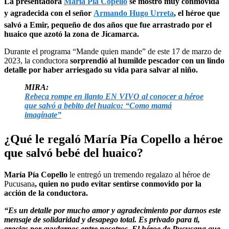
La presentadora
María Pía Copello
se mostró muy conmovida
y agradecida con el señor
Armando Hugo Urreta
, el héroe que
salvó a Emir, pequeño de dos años que fue arrastrado por el
huaico que azotó la zona de Jicamarca.
Durante el programa “Mande quien mande” de este 17 de marzo de
2023, la conductora
sorprendió al humilde pescador con un lindo
detalle por haber arriesgado su vida para salvar al niño.
MIRA:
Rebeca rompe en llanto EN VIVO al conocer a héroe
que salvó a bebito del huaico: “Como mamá
imagínate”
¿Qué le regaló María Pía Copello a héroe
que salvó bebé del huaico?
María Pía Copello
le entregó un tremendo regalazo al héroe de
Pucusana
, quien no pudo evitar sentirse conmovido por la
acción de la conductora.
“Es un detalle por mucho amor y agradecimiento por darnos este
mensaje de solidaridad y desapego total. Es privado para ti,
gracias por ayudarnos entre nosotros. El héroe de Pucusana que