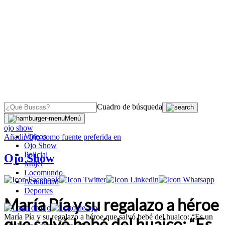
Cuadro de búsqueda
OJO
>
Menú
ojo show
Videos
Añadir
Ojo
como fuente preferida en
Ojo Show
Policial
Ojo Show
Mujer
Locomundo
Actualidad
Deportes
María Pía y su regalazo a héroe
María Pía y su regalazo a héroe que salvó bebé del huaico: “Es un
que salvó bebé del huaico: “Es