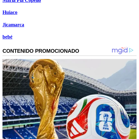
Maria Pía Copello
Huiaco
Jicamarca
bebé