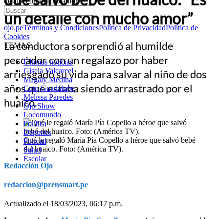
detalle con mucho amor”
un detalle con mucho amor”
ojo.pe
Términos y Condiciones
Política de Privacidad
Política de
Cookies
La conductora sorprendió al humilde
TEMAS:
pescador con un regalazo por haber
Últimas noticias
Gisela Valcarcel
arriesgado su vida para salvar al niño de dos
Magaly Medina
años que estaba siendo arrastrado por el
Cuto Guadalupe
Melissa Paredes
huaico.
Ojo Show
Locomundo
Política
Deportes
Qué le regaló María Pía Copello a héroe que salvó bebé
Policial
del huaico. Foto: (América TV).
Salud
Escolar
Redacción Ojo
redaccion@prensmart.pe
Actualizado el 18/03/2023, 06:17 p.m.