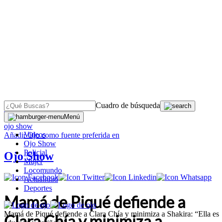
Cuadro de búsqueda
OJO
>
Menú
ojo show
Videos
Añadir
Ojo
como fuente preferida en
Ojo Show
Policial
Ojo Show
Mujer
Locomundo
Actualidad
Deportes
Mamá de Piqué defiende a
Mamá de Piqué defiende a Clara Chía y minimiza a Shakira: “Ella es
Clara Chía y minimiza a