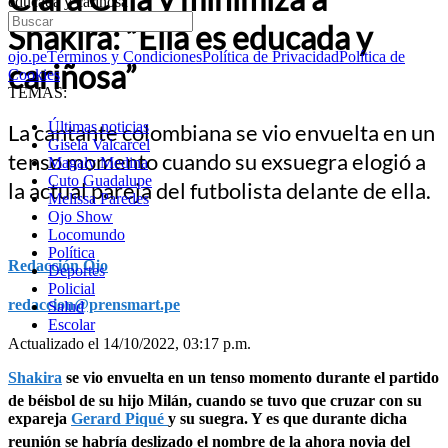
educada y cariñosa”
Shakira: “Ella es educada y
ojo.pe
Términos y Condiciones
Política de Privacidad
Política de
cariñosa”
Cookies
TEMAS:
Últimas noticias
La cantante colombiana se vio envuelta en un
Gisela Valcarcel
tenso momento cuando su exsuegra elogió a
Magaly Medina
Cuto Guadalupe
la actual pareja del futbolista delante de ella.
Melissa Paredes
Ojo Show
Locomundo
Política
Redacción Ojo
Deportes
Policial
redaccion@prensmart.pe
Salud
Escolar
Actualizado el 14/10/2022, 03:17 p.m.
Shakira
se vio envuelta en un tenso momento durante el partido
de béisbol de su hijo Milán, cuando se tuvo que cruzar con su
expareja
Gerard Piqué
y su suegra. Y es que durante dicha
reunión se habría deslizado el nombre de la ahora novia del