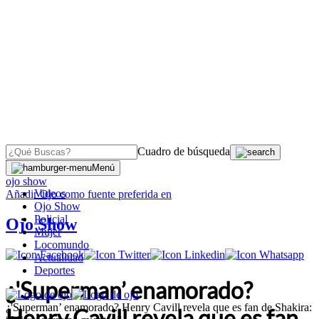
Cuadro de búsqueda
OJO
>
Menú
ojo show
Videos
Añadir
Ojo
como fuente preferida en
Ojo Show
Policial
Ojo Show
Mujer
Locomundo
Actualidad
Deportes
¿'Superman’ enamorado?
¿'Superman’ enamorado? Henry Cavill revela que es fan de Shakira:
Henry Cavill revela que es fan