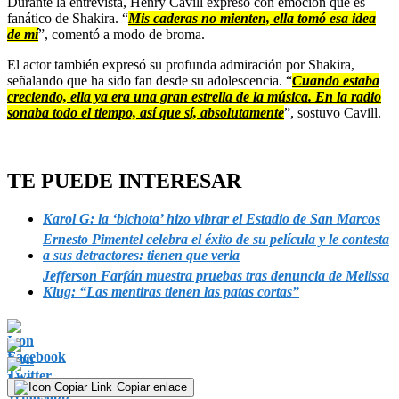
Durante la entrevista, Henry Cavill expresó con emoción que es
fanático de Shakira. “
Mis caderas no mienten, ella tomó esa idea
de mí
”, comentó a modo de broma.
El actor también expresó su profunda admiración por Shakira,
señalando que ha sido fan desde su adolescencia. “
Cuando estaba
creciendo, ella ya era una gran estrella de la música. En la radio
sonaba todo el tiempo, así que sí, absolutamente
”, sostuvo Cavill.
TE PUEDE INTERESAR
Karol G: la ‘bichota’ hizo vibrar el Estadio de San Marcos
Ernesto Pimentel celebra el éxito de su película y le contesta
a sus detractores: tienen que verla
Jefferson Farfán muestra pruebas tras denuncia de Melissa
Klug: “Las mentiras tienen las patas cortas”
Copiar enlace