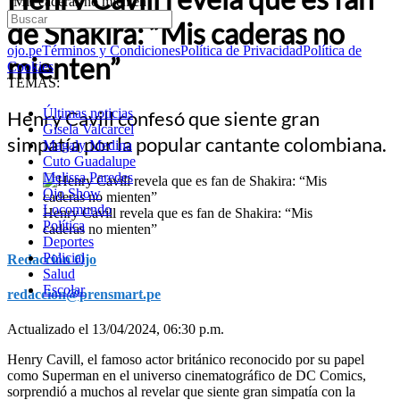
“Mis caderas no mienten”
de Shakira: “Mis caderas no
ojo.pe
Términos y Condiciones
Política de Privacidad
Política de
mienten”
Cookies
TEMAS:
Últimas noticias
Henry Cavill confesó que siente gran
Gisela Valcarcel
simpatía por la popular cantante colombiana.
Magaly Medina
Cuto Guadalupe
Melissa Paredes
Ojo Show
Locomundo
Henry Cavill revela que es fan de Shakira: “Mis
Política
caderas no mienten”
Deportes
Policial
Redacción Ojo
Salud
Escolar
redaccion@prensmart.pe
Actualizado el 13/04/2024, 06:30 p.m.
Henry Cavill, el famoso actor británico reconocido por su papel
como Superman en el universo cinematográfico de DC Comics,
sorprendió a muchos al revelar que siente gran simpatía con la