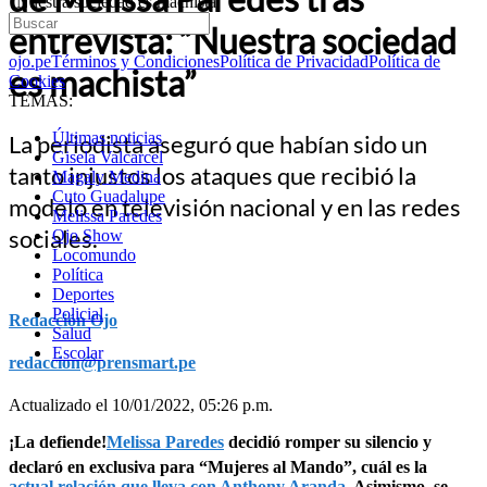
“Nuestra sociedad es machista”
entrevista: “Nuestra sociedad
ojo.pe
Términos y Condiciones
Política de Privacidad
Política de
es machista”
Cookies
TEMAS:
Últimas noticias
La periodista aseguró que habían sido un
Gisela Valcarcel
tanto injustos los ataques que recibió la
Magaly Medina
Cuto Guadalupe
modelo en televisión nacional y en las redes
Melissa Paredes
sociales.
Ojo Show
Locomundo
Política
Deportes
Policial
Redacción Ojo
Salud
Escolar
redaccion@prensmart.pe
Actualizado el 10/01/2022, 05:26 p.m.
¡La defiende!
Melissa Paredes
decidió romper su silencio y
declaró en exclusiva para “Mujeres al Mando”, cuál es la
actual relación que lleva con Anthony Aranda.
Asimismo, se