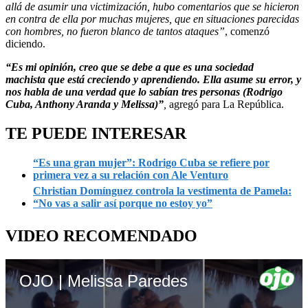
allá de asumir una victimización,
hubo comentarios que se hicieron
en contra de ella por muchas mujeres, que en situaciones parecidas
con hombres, no fueron blanco de tantos ataques”
, comenzó
diciendo.
“Es mi opinión, creo que se debe a que es una sociedad
machista
que está creciendo y aprendiendo. Ella asume su error, y
nos habla de una verdad que lo sabían tres personas (Rodrigo
Cuba, Anthony Aranda y Melissa)”
,
agregó para La República.
TE PUEDE INTERESAR
“Es una gran mujer”: Rodrigo Cuba se refiere por
primera vez a su relación con Ale Venturo
Christian Domínguez controla la vestimenta de Pamela:
“No vas a salir así porque no estoy yo”
VIDEO RECOMENDADO
OJO | Melissa Paredes