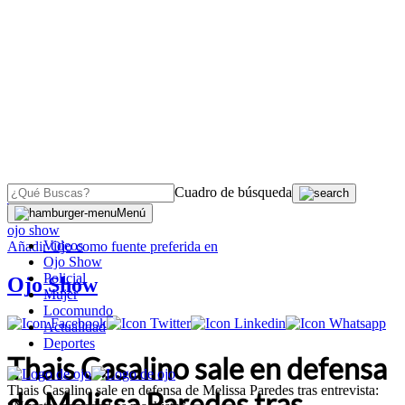
Cuadro de búsqueda
OJO
>
Menú
ojo show
Videos
Añadir
Ojo
como fuente preferida en
Ojo Show
Policial
Ojo Show
Mujer
Locomundo
Actualidad
Deportes
Thais Casalino sale en defensa
Thais Casalino sale en defensa de Melissa Paredes tras entrevista:
de Melissa Paredes tras