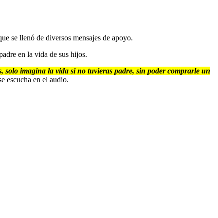
 que se llenó de diversos mensajes de apoyo.
adre en la vida de sus hijos.
, solo imagina la vida si no tuvieras padre, sin poder comprarle un
e escucha en el audio.