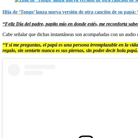
Hija de ‘Tongo’ lanza nueva versión de otra canción de su papá:
“Feliz Día del padre, papito mío en donde estés, me reconforta saber
Cabe señalar que dichas instantáneas son acompañadas con un audio d
“Y si me preguntas, el papá es una persona irremplazable en la vida
regalo, sin sentarte nunca es sus piernas, sin poder decir hola papá