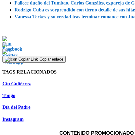
Fallece dueño del Tumbao, Carlos Gonzáles, expareja de G
Rodrigo Cuba es sorprendido con tierno detalle de sus hija
Vanessa Terkes y su verdad tras terminar romance con Ju
Copiar enlace
TAGS RELACIONADOS
Cin Gutiérrez
Tongo
Día del Padre
Instagram