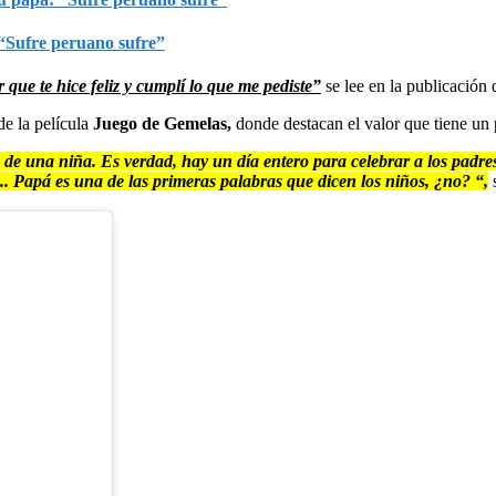
 “Sufre peruano sufre”
 que te hice feliz y cumplí lo que me pediste”
se lee en la publicación
e la película
Juego de Gemelas,
donde destacan el valor que tiene un p
 de una niña. Es verdad, hay un día entero para celebrar a los padres
... Papá es una de las primeras palabras que dicen los niños, ¿no? “,
s