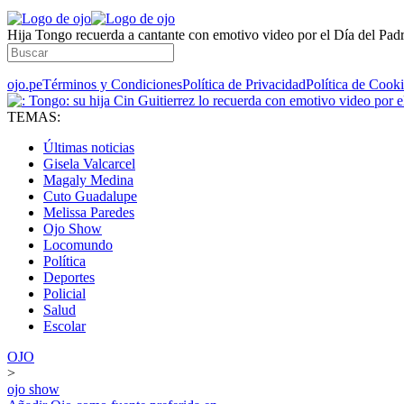
Hija Tongo recuerda a cantante con emotivo video por el Día del Padre
ojo.pe
Términos y Condiciones
Política de Privacidad
Política de Cook
TEMAS:
Últimas noticias
Gisela Valcarcel
Magaly Medina
Cuto Guadalupe
Melissa Paredes
Ojo Show
Locomundo
Política
Deportes
Policial
Salud
Escolar
OJO
>
ojo show