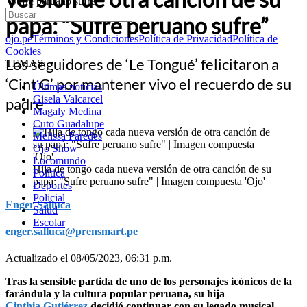
“Sufre peruano sufre”
papá: “Sufre peruano sufre”
ojo.pe
Términos y Condiciones
Política de Privacidad
Política de
Cookies
Los seguidores de ‘Le Tongué’ felicitaron a
TEMAS:
‘Cint G’ por mantener vivo el recuerdo de su
Últimas noticias
Gisela Valcarcel
padre
Magaly Medina
Cuto Guadalupe
Melissa Paredes
Ojo Show
Locomundo
Hija de tongo cada nueva versión de otra canción de su
Política
papá: "Sufre peruano sufre" | Imagen compuesta 'Ojo'
Deportes
Policial
Enger Salluca
Salud
Escolar
enger.salluca@prensmart.pe
Actualizado el 08/05/2023, 06:31 p.m.
Tras la sensible partida de uno de los personajes icónicos de la
farándula y la cultura popular peruana, su hija
Cinthia Gutiérrez
decidió continuar con su legado musical,