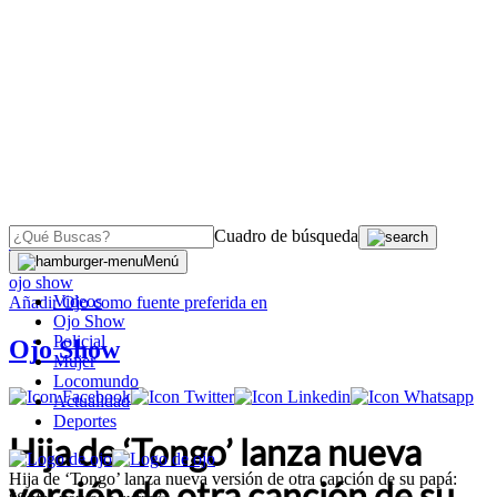
Cuadro de búsqueda
OJO
>
Menú
ojo show
Videos
Añadir
Ojo
como fuente preferida en
Ojo Show
Policial
Ojo Show
Mujer
Locomundo
Actualidad
Deportes
Hija de ‘Tongo’ lanza nueva
Hija de ‘Tongo’ lanza nueva versión de otra canción de su papá:
versión de otra canción de su