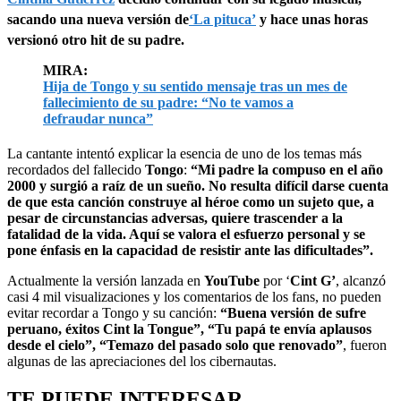
sacando una nueva versión de
‘La pituca’
y hace unas horas
versionó otro hit de su padre.
MIRA:
Hija de Tongo y su sentido mensaje tras un mes de
fallecimiento de su padre: “No te vamos a
defraudar nunca”
La cantante intentó explicar la esencia de uno de los temas más
recordados del fallecido
Tongo
:
“Mi padre la compuso en el año
2000 y surgió a raíz de un sueño. No resulta difícil darse cuenta
de que esta canción construye al héroe como un sujeto que, a
pesar de circunstancias adversas, quiere trascender a la
fatalidad de la vida. Aquí se valora el esfuerzo personal y se
pone énfasis en la capacidad de resistir ante las dificultades”.
Actualmente la versión lanzada en
YouTube
por ‘
Cint G’
, alcanzó
casi 4 mil visualizaciones y los comentarios de los fans, no pueden
evitar recordar a Tongo y su canción:
“Buena versión de sufre
peruano, éxitos Cint la Tongue”, “Tu papá te envía aplausos
desde el cielo”, “Temazo del pasado solo que renovado”
, fueron
algunas de las apreciaciones del los cibernautas.
TE PUEDE INTERESAR