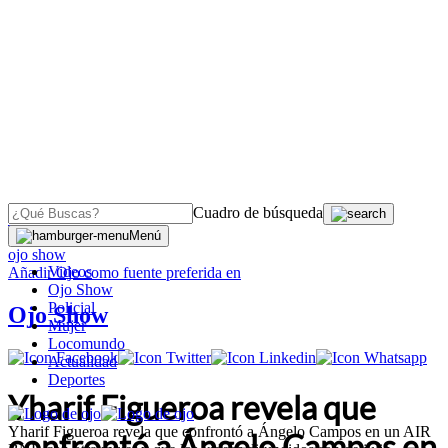
Cuadro de búsqueda
OJO
>
Menú
ojo show
Videos
Añadir
Ojo
como fuente preferida en
Ojo Show
Policial
Ojo Show
Mujer
Locomundo
Actualidad
Deportes
Yharif Figueroa revela que
Yharif Figueroa revela que confrontó a Ángelo Campos en un AIR
confrontó a Ángelo Campos en