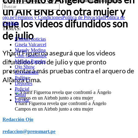
BNB con otra mujer y que los videos difundidos son de julio
un AIR BNB con otra mujer y
ojo.pe
Términos y Condiciones
Política de Privacidad
Política de
que los videos difundidos son
Cookies
TEMAS:
de julio
Últimas noticias
Gisela Valcarcel
Magaly Medina
Yharif Figueroa asegurá que los videos
Cuto Guadalupe
difundidos son de julio y que pronto
Melissa Paredes
Ojo Show
presentará más pruebas contra el arquero de
Locomundo
Política
Alianza Lima.
Deportes
Policial
Salud
Escolar
Yharif Figueroa revela que confrontó a Ángelo
Campos en un Airbnb junto a otra mujer
Redacción Ojo
redaccion@prensmart.pe