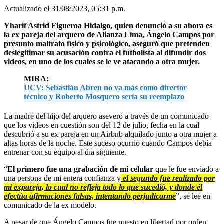
Actualizado el 31/08/2023, 05:31 p.m.
Yharif Astrid Figueroa Hidalgo, quien denunció a su ahora es
la ex pareja del arquero de Alianza Lima, Ángelo Campos por
presunto maltrato físico y psicológico, aseguró que pretenden
deslegitimar su acusación contra el futbolista al difundir dos
videos, en uno de los cuales se le ve atacando a otra mujer.
MIRA:
UCV: Sebastián Abreu no va más como director
técnico y Roberto Mosquero sería su reemplazo
La madre del hijo del arquero aseveró a través de un comunicado
que los videos en cuestión son del 12 de julio, fecha en la cual
descubrió a su ex pareja en un Airbnb alquilado junto a otra mujer a
altas horas de la noche. Este suceso ocurrió cuando Campos debía
entrenar con su equipo al día siguiente.
“
El primero fue una grabación de mi celular
que le fue enviado a
una persona de mi entera confianza y
el segundo fue realizado por
mi expareja, lo cual no refleja todo lo que sucedió, y donde él
efectúa afirmaciones falsas, intentando perjudicarme
”, se lee en
comunicado de la ex modelo.
A pesar de que Ángelo Campos fue puesto en libertad por orden