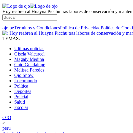
Hoy reabren al Huayna Picchu tras labores de conservación y manten
ojo.pe
Términos y Condiciones
Política de Privacidad
Política de Cook
TEMAS:
Últimas noticias
Gisela Valcarcel
Magaly Medina
Cuto Guadalupe
Melissa Paredes
Ojo Show
Locomundo
Política
Deportes
Policial
Salud
Escolar
OJO
>
peru