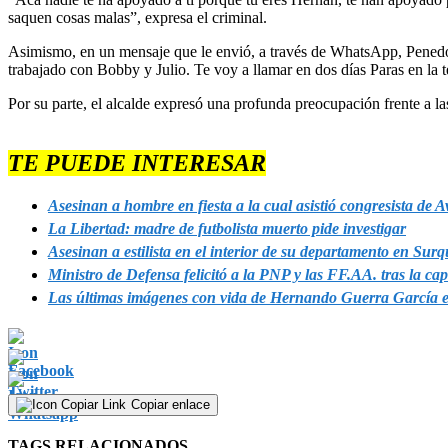
saquen cosas malas”, expresa el criminal.
Asimismo, en un mensaje que le envió, a través de WhatsApp, Penedo G
trabajado con Bobby y Julio. Te voy a llamar en dos días Paras en la t
Por su parte, el alcalde expresó una profunda preocupación frente a la
TE PUEDE INTERESAR
Asesinan a hombre en fiesta a la cual asistió congresista de 
La Libertad: madre de futbolista muerto pide investigar
Asesinan a estilista en el interior de su departamento en Surq
Ministro de Defensa felicitó a la PNP y las FF.AA. tras la cap
Las últimas imágenes con vida de Hernando Guerra García 
Copiar enlace
TAGS RELACIONADOS