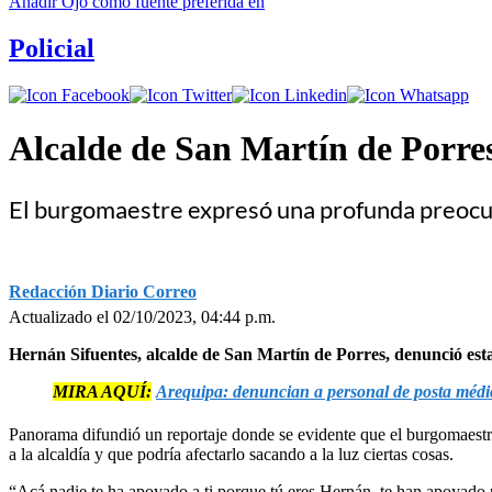
Añadir
Ojo
como fuente preferida en
Policial
Alcalde de San Martín de Porre
El burgomaestre expresó una profunda preocupa
Redacción Diario Correo
Actualizado el 02/10/2023, 04:44 p.m.
Hernán Sifuentes, alcalde de San Martín de Porres, denunció est
MIRA AQUÍ:
Arequipa: denuncian a personal de posta médic
Panorama difundió un reportaje donde se evidente que el burgomaest
a la alcaldía y que podría afectarlo sacando a la luz ciertas cosas.
“Acá nadie te ha apoyado a ti porque tú eres Hernán, te han apoyado po