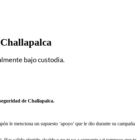
 Challapalca
almente bajo custodia.
 seguridad de Challapalca.
pón le menciona un supuesto ‘apoyo’ que le dio durante su campaña
. Has salido elegido alcalde y no te va a convenir a ti tampoco que te