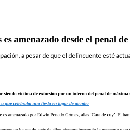
s es amenazado desde el penal de
ción, a pesar de que el delincuente esté actu
ar siendo víctima de extorsión por un interno del penal de máxima
a que celebraba una fiesta en lugar de atender
re es amenazado por Edwin Penedo Gómez, alias ‘Cara de cuy’. El ham
rque yo he estado atrás de ellos, siempre buscando lo necesario para ti