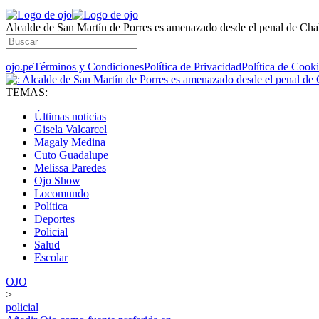
Alcalde de San Martín de Porres es amenazado desde el penal de Cha
ojo.pe
Términos y Condiciones
Política de Privacidad
Política de Cook
TEMAS:
Últimas noticias
Gisela Valcarcel
Magaly Medina
Cuto Guadalupe
Melissa Paredes
Ojo Show
Locomundo
Política
Deportes
Policial
Salud
Escolar
OJO
>
policial