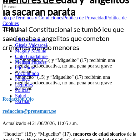
barata
la sacarán barata
ojo.pe
Términos y Condiciones
Política de Privacidad
Política de
Cookies
Tribunal Constitucional se tumbó leu que
TEMAS:
sancionaba a angelitos que cometen
Últimas noticias
Gisela Valcarcel
crímenes siendo menores
Magaly Medina
Cuto Guadalupe
Melissa Paredes
Ojo Show
Locomundo
“Jhoncito” (15) y “Miguelito” (17) recibirán una
Política
medida socioeducativa, no una pena por su grave
Deportes
accionar.
Policial
Salud
Redacción Ojo
Escolar
redaccion@prensmart.pe
Actualizado el 21/06/2026, 11:05 a.m.
“Jhoncito” (15) y “Miguelito” (17),
menores de edad sicarios
de la
banda “Los Herederos del Callao”, dispararon seis balazos en la