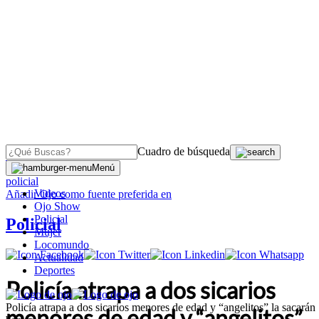
Cuadro de búsqueda
OJO
>
Menú
policial
Videos
Añadir
Ojo
como fuente preferida en
Ojo Show
Policial
Policial
Mujer
Locomundo
Actualidad
Deportes
Policía atrapa a dos sicarios
Policía atrapa a dos sicarios menores de edad y “angelitos” la sacarán
menores de edad y “angelitos”