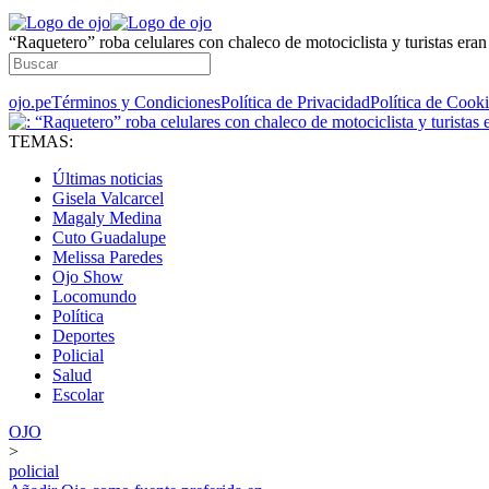
“Raquetero” roba celulares con chaleco de motociclista y turistas eran
ojo.pe
Términos y Condiciones
Política de Privacidad
Política de Cook
TEMAS:
Últimas noticias
Gisela Valcarcel
Magaly Medina
Cuto Guadalupe
Melissa Paredes
Ojo Show
Locomundo
Política
Deportes
Policial
Salud
Escolar
OJO
>
policial