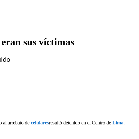
 eran sus víctimas
uido
do al arrebato de
celulares
resultó detenido en el Centro de
Lima
.