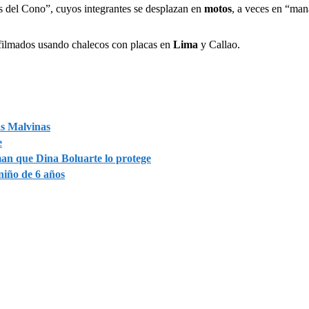
s del Cono”, cuyos integrantes se desplazan en
motos
, a veces en “man
 filmados usando chalecos con placas en
Lima
y Callao.
as Malvinas
e
an que Dina Boluarte lo protege
 niño de 6 años