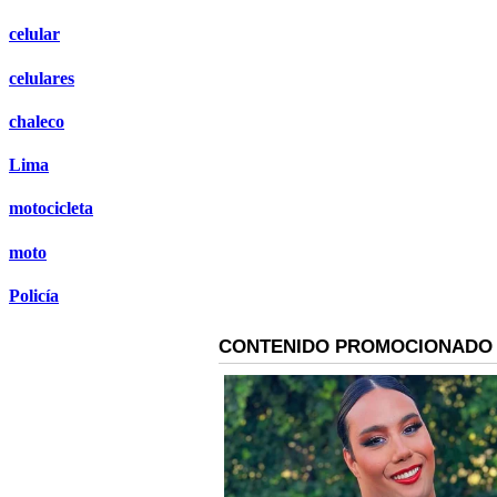
celular
celulares
chaleco
Lima
motocicleta
moto
Policía