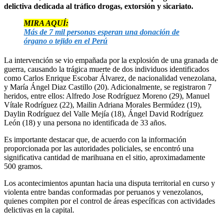
delictiva dedicada al tráfico drogas, extorsión y sicariato.
MIRA AQUÍ:
Más de 7 mil personas esperan una donación de
órgano o tejido en el Perú
La intervención se vio empañada por la explosión de una granada de
guerra, causando la trágica muerte de dos individuos identificados
como Carlos Enrique Escobar Álvarez, de nacionalidad venezolana,
y María Ángel Diaz Castillo (20). Adicionalmente, se registraron 7
heridos, entre ellos: Alfredo Jose Rodríguez Moreno (29), Manuel
Vítale Rodríguez (22), Mailin Adriana Morales Bermúdez (19),
Daylin Rodríguez del Valle Mejía (18), Ángel David Rodríguez
León (18) y una persona no identificada de 33 años.
Es importante destacar que, de acuerdo con la información
proporcionada por las autoridades policiales, se encontró una
significativa cantidad de marihuana en el sitio, aproximadamente
500 gramos.
Los acontecimientos apuntan hacia una disputa territorial en curso y
violenta entre bandas conformadas por peruanos y venezolanos,
quienes compiten por el control de áreas específicas con actividades
delictivas en la capital.