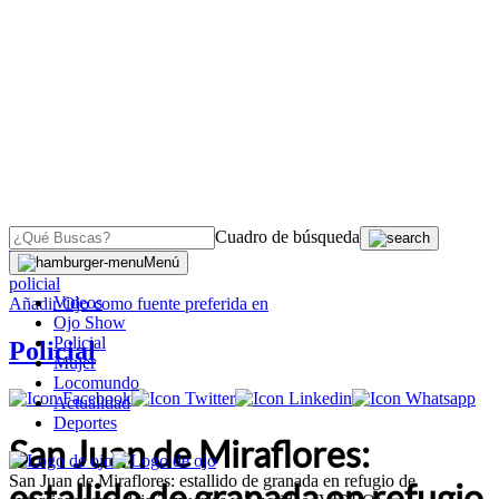
Cuadro de búsqueda
OJO
>
Menú
policial
Videos
Añadir
Ojo
como fuente preferida en
Ojo Show
Policial
Policial
Mujer
Locomundo
Actualidad
Deportes
San Juan de Miraflores:
San Juan de Miraflores: estallido de granada en refugio de
estallido de granada en refugio