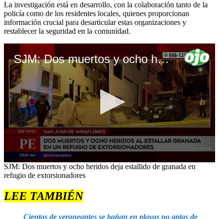
La investigación está en desarrollo, con la colaboración tanto de la
policía como de los residentes locales, quienes proporcionan
información crucial para desarticular estas organizaciones y
restablecer la seguridad en la comunidad.
SJM: Dos muertos y ocho heridos deja estallido de granada en refugio de extorsionadores
0
SJM: Dos muertos y ocho heridos deja estallido de granada en
seconds
refugio de extorsionadores
of
4
LEE TAMBIÉN
minutes,
45
seconds
Cientos de veraneantes se bañan en playas no aptas de