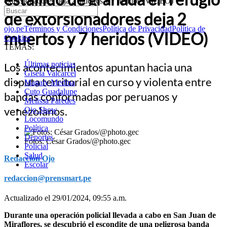
extorsionadores deja 2 muertos y 7 heridos (VIDEO)
de extorsionadores deja 2
ojo.pe
Términos y Condiciones
Política de Privacidad
Política de
muertos y 7 heridos (VIDEO)
Cookies
TEMAS:
Últimas noticias
Los acontecimientos apuntan hacia una
Gisela Valcarcel
disputa territorial en curso y violenta entre
Magaly Medina
Cuto Guadalupe
bandas conformadas por peruanos y
Melissa Paredes
venezolanos.
Ojo Show
Locomundo
Política
Deportes
Fotos: César Grados/@photo.gec
Policial
Salud
Redacción Ojo
Escolar
redaccion@prensmart.pe
Actualizado el 29/01/2024, 09:55 a.m.
Durante una operación policial llevada a cabo en San Juan de
Miraflores, se descubrió el escondite de una peligrosa banda