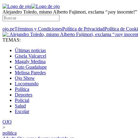
Alejandro Toledo, mismo Alberto Fujimori, exclama “¡soy inocente!” 
ojo.pe
Términos y Condiciones
Política de Privacidad
Política de Cook
TEMAS:
Últimas noticias
Gisela Valcarcel
Magaly Medina
Cuto Guadalupe
Melissa Paredes
Ojo Show
Locomundo
Política
Deportes
Policial
Salud
Escolar
OJO
>
politica