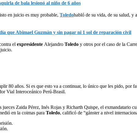
squirla de bala lesionó al niño de 6 años
isto en juicio es muy probable,
Toledo
habló de su vida, de su salud, y a
ía que Abimael Guzmán y sin pagar ni 1 sol de reparación civil
contra el
expresidente
Alejandro
Toledo
y otros por el caso de la Carr
juicio.
ir 80 años. Si es que esto va a continuar, lo único que les pido, por f
or Vial Interoceánico Perú-Brasil.
 jueces Zaida Pérez, Inés Rojas y Richarth Quispe, el exmandatario cu
rmedió en la coimas para
Toledo
, calificó de “gánster a nivel internacio
sión.