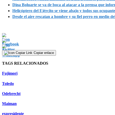
Dina Boluarte se va de boca al atacar a la prensa que infor
Helicóptero del Ejército se viene abajo y todos sus ocupan
Desde el aire rescatan a hombre y su fiel perro en medio d
Copiar enlace
TAGS RELACIONADOS
Fujimori
Toledo
Odebrecht
Maiman
expresidente