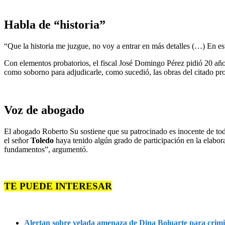
Habla de “historia”
“Que la historia me juzgue, no voy a entrar en más detalles (…) En e
Con elementos probatorios, el fiscal José Domingo Pérez pidió 20 añ
como soborno para adjudicarle, como sucedió, las obras del citado pr
Voz de abogado
El abogado Roberto Su sostiene que su patrocinado es inocente de to
el señor
Toledo
haya tenido algún grado de participación en la elabor
fundamentos”, argumentó.
TE PUEDE INTERESAR
Alertan sobre velada amenaza de Dina Boluarte para crimina