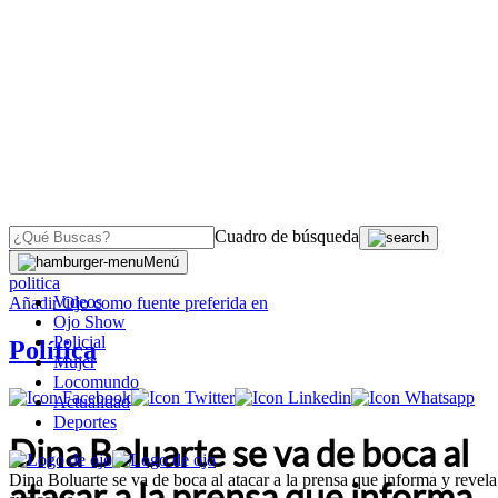
Cuadro de búsqueda
OJO
>
Menú
politica
Videos
Añadir
Ojo
como fuente preferida en
Ojo Show
Policial
Política
Mujer
Locomundo
Actualidad
Deportes
Dina Boluarte se va de boca al
Dina Boluarte se va de boca al atacar a la prensa que informa y revela
atacar a la prensa que informa