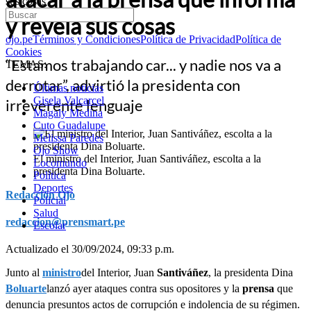
sus cosas
y revela sus cosas
ojo.pe
Términos y Condiciones
Política de Privacidad
Política de
Cookies
“Estamos trabajando car... y nadie nos va a
TEMAS:
derrotar”, advirtió la presidenta con
Últimas noticias
Gisela Valcarcel
irreverente lenguaje
Magaly Medina
Cuto Guadalupe
Melissa Paredes
Ojo Show
El ministro del Interior, Juan Santiváñez, escolta a la
Locomundo
presidenta Dina Boluarte.
Política
Deportes
Redacción Ojo
Policial
Salud
redaccion@prensmart.pe
Escolar
Actualizado el 30/09/2024, 09:33 p.m.
Junto al
ministro
del Interior, Juan
Santiváñez
, la presidenta Dina
Boluarte
lanzó ayer ataques contra sus opositores y la
prensa
que
denuncia presuntos actos de corrupción e indolencia de su régimen.