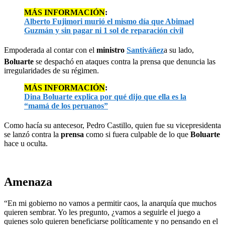
MÁS INFORMACIÓN
:
Alberto Fujimori murió el mismo día que Abimael
Guzmán y sin pagar ni 1 sol de reparación civil
Empoderada al contar con el
ministro
Santiváñez
a su lado,
Boluarte
se despachó en ataques contra la prensa que denuncia las
irregularidades de su régimen.
MÁS INFORMACIÓN
:
Dina Boluarte explica por qué dijo que ella es la
“mamá de los peruanos”
Como hacía su antecesor, Pedro Castillo, quien fue su vicepresidenta
se lanzó contra la
prensa
como si fuera culpable de lo que
Boluarte
hace u oculta.
Amenaza
“En mi gobierno no vamos a permitir caos, la anarquía que muchos
quieren sembrar. Yo les pregunto, ¿vamos a seguirle el juego a
quienes solo quieren beneficiarse políticamente y no pensando en el