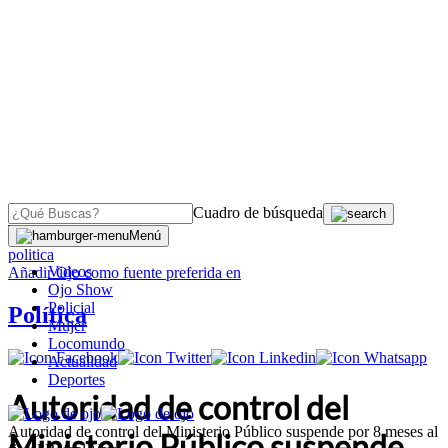
Cuadro de búsqueda
OJO
>
Menú
politica
Videos
Añadir
Ojo
como fuente preferida en
Ojo Show
Policial
Política
Mujer
Locomundo
Actualidad
Deportes
Autoridad de control del
Autoridad de control del Ministerio Público suspende por 8 meses al
Ministerio Público suspende