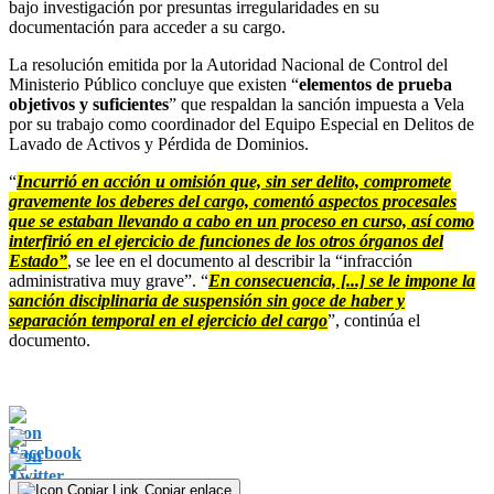
bajo investigación por presuntas irregularidades en su
documentación para acceder a su cargo.
La resolución emitida por la Autoridad Nacional de Control del
Ministerio Público concluye que existen “
elementos de prueba
objetivos y suficientes
” que respaldan la sanción impuesta a Vela
por su trabajo como coordinador del Equipo Especial en Delitos de
Lavado de Activos y Pérdida de Dominios.
“
Incurrió en acción u omisión que, sin ser delito, compromete
gravemente los deberes del cargo, comentó aspectos procesales
que se estaban llevando a cabo en un proceso en curso, así como
interfirió en el ejercicio de funciones de los otros órganos del
Estado”
, se lee en el documento al describir la “infracción
administrativa muy grave”. “
En consecuencia, [...] se le impone la
sanción disciplinaria de suspensión sin goce de haber y
separación temporal en el ejercicio del cargo
”, continúa el
documento.
Copiar enlace