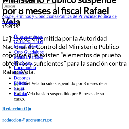
fiscal Rafael Vela
por 8 meses al fiscal Rafael
ojo.pe
Términos y Condiciones
Política de Privacidad
Política de
Vela
Cookies
TEMAS:
Últimas noticias
La resolución emitida por la Autoridad
Gisela Valcarcel
Nacional de Control del Ministerio Público
Magaly Medina
Cuto Guadalupe
concluye que existen “elementos de prueba
Melissa Paredes
objetivos y suficientes” para la sanción contra
Ojo Show
Locomundo
Rafael Vela.
Política
Deportes
Policial
Salud
Escolar
Rafael Vela ha sido suspendido por 8 meses de su
cargo.
Redacción Ojo
redaccion@prensmart.pe