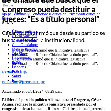
pueda destituir a jueces: “Es a título personal”
Congreso pueda destituir a
ojo.pe
Términos y Condiciones
Política de Privacidad
Política de
jueces: “Es a título personal”
Cookies
TEMAS:
Últimas noticias
César Acuña afirmó que desde su partido se
Gisela Valcarcel
busca defender la institucionalidad.
Magaly Medina
Cuto Guadalupe
Melissa Paredes
Ojo Show
Locomundo
César Acuña afirmó que la iniciativa legislativa
Política
presentada por Roberto Chiabra fue “a título personal”.
Deportes
Policial
Redacción Ojo
Salud
Escolar
redaccion@prensmart.pe
Actualizado el 03/01/2024, 08:29 p.m.
El líder del partido político Alianza para el Progreso, César
Acuña, rechazó la iniciativa legislativa presentada por el
congresista de su bancada, Roberto Chiabra, la cual pretende