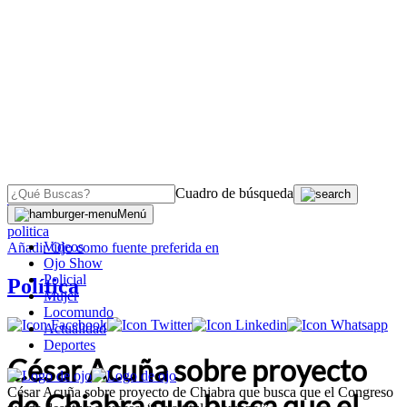
Cuadro de búsqueda
OJO
>
Menú
politica
Videos
Añadir
Ojo
como fuente preferida en
Ojo Show
Policial
Política
Mujer
Locomundo
Actualidad
Deportes
César Acuña sobre proyecto
César Acuña sobre proyecto de Chiabra que busca que el Congreso
de Chiabra que busca que el