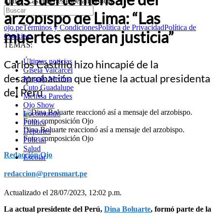
Lima: “Las muertes esperan justicia”
arzobispo de Lima: “Las
ojo.pe
Términos y Condiciones
Política de Privacidad
Política de
muertes esperan justicia”
Cookies
TEMAS:
Últimas noticias
Carlos Castillo hizo hincapié de la
Gisela Valcarcel
desaprobación que tiene la actual presidenta
Magaly Medina
Cuto Guadalupe
del Perú
Melissa Paredes
Ojo Show
Locomundo
Política
Dina Boluarte reaccionó así a mensaje del arzobispo.
Deportes
Foto: composición Ojo
Policial
Salud
Redacción Ojo
Escolar
redaccion@prensmart.pe
Actualizado el 28/07/2023, 12:02 p.m.
La actual presidente del Perú,
Dina Boluarte
, formó parte de la