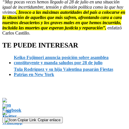
“Muy pocas veces hemos llegado al 28 de julio en una situación
igual de incertidumbre, tensión y división política como la que hoy
vivimos
. Invoco a las máximas autoridades del país a colocarse en
la situación de aquellos que más sufren, afrontando cara a cara
nuestros desaciertos y los graves males en que hemos incurrido,
incluida las muertes que esperan justicia y reparación”,
enfatizó
Carlos Castillo.
TE PUEDE INTERESAR
Keiko Fujimori anuncia posición sobre asamblea
constituyente y manda saludos por 28 de julio
Tula Rodríguez y su hija Valentina pasarán Fiestas
Patrias en New York
Copiar enlace