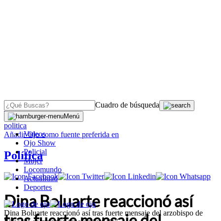
Cuadro de búsqueda
OJO
>
Menú
politica
Videos
Añadir
Ojo
como fuente preferida en
Ojo Show
Policial
Política
Mujer
Locomundo
Actualidad
Deportes
Dina Boluarte reaccionó así
Dina Boluarte reaccionó así tras fuerte mensaje del arzobispo de
tras fuerte mensaje del