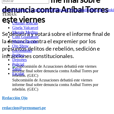
denuncia contra Aníbal Torres
ojo.pe
Términos y Condiciones
Política de Privacidad
Política de Cook
TEMAS:
este viernes
Últimas noticias
Gisela Valcarcel
Magaly Medina
Se debatirá y votará sobre el informe final de
Cuto Guadalupe
la denuncia contra el expremier por los
Melissa Paredes
Ojo Show
presuntos delitos de rebelión, sedición e
Locomundo
infracciones constitucionales.
Política
Deportes
Policial
Salud
Escolar
Subcomisión de Acusaciones debatirá este viernes
informe final sobre denuncia contra Aníbal Torres por
rebelión. (GEC)
Redacción Ojo
redaccion@prensmart.pe