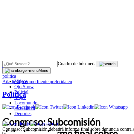
Cuadro de búsqueda
OJO
>
Menú
politica
Videos
Añadir
Ojo
como fuente preferida en
Ojo Show
Policial
Política
Mujer
Locomundo
Actualidad
Deportes
Congreso: Subcomisión
Congreso: Subcomisión debatirá informe final sobre denuncia contra A
debatirá informe final sobre