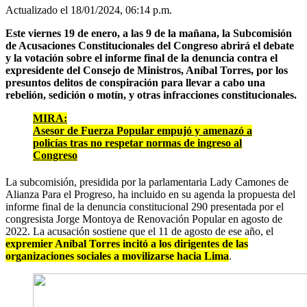
Actualizado el 18/01/2024, 06:14 p.m.
Este viernes 19 de enero, a las 9 de la mañana, la Subcomisión
de Acusaciones Constitucionales del Congreso abrirá el debate
y la votación sobre el informe final de la denuncia contra el
expresidente del Consejo de Ministros, Aníbal Torres, por los
presuntos delitos de conspiración para llevar a cabo una
rebelión, sedición o motín, y otras infracciones constitucionales.
MIRA:
Asesor de Fuerza Popular empujó y amenazó a
policías tras no respetar normas de ingreso al
Congreso
La subcomisión, presidida por la parlamentaria Lady Camones de
Alianza Para el Progreso, ha incluido en su agenda la propuesta del
informe final de la denuncia constitucional 290 presentada por el
congresista Jorge Montoya de Renovación Popular en agosto de
2022. La acusación sostiene que el 11 de agosto de ese año, el
expremier Aníbal Torres incitó a los dirigentes de las
organizaciones sociales a movilizarse hacia Lima
.