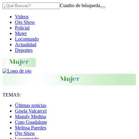
Cuadro de búsqueda
Videos
Ojo Show
Policial
Mujer
Locomundo
Actualidad
Deportes
TEMAS:
Últimas noticias
Gisela Valcarcel
Magaly Medina
Cuto Guadalupe
Melissa Paredes
Ojo Show
Locomundo