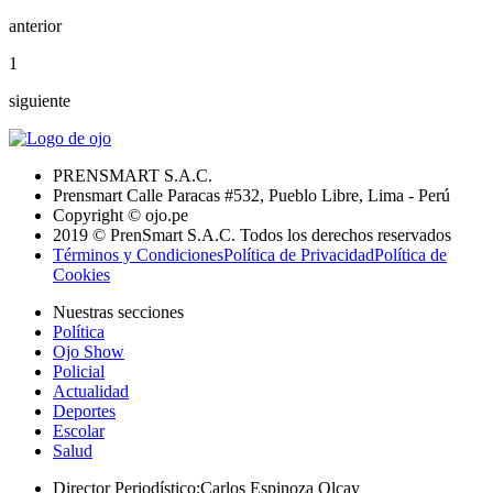
anterior
1
siguiente
PRENSMART S.A.C.
Prensmart Calle Paracas #532, Pueblo Libre, Lima - Perú
Copyright © ojo.pe
2019 © PrenSmart S.A.C. Todos los derechos reservados
Términos y Condiciones
Política de Privacidad
Política de
Cookies
Nuestras secciones
Política
Ojo Show
Policial
Actualidad
Deportes
Escolar
Salud
Director Periodístico
:
Carlos Espinoza Olcay