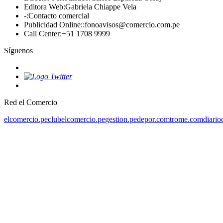
Editora Web
:
Gabriela Chiappe Vela
-
:
Contacto comercial
Publicidad Online:
:
fonoavisos@comercio.com.pe
Call Center
:
+51 1708 9999
Síguenos
Red el Comercio
elcomercio.pe
clubelcomercio.pe
gestion.pe
depor.com
trome.com
diario