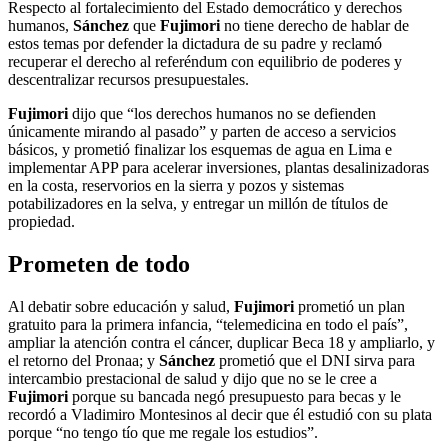
Respecto al fortalecimiento del Estado democrático y derechos
humanos,
Sánchez
que
Fujimori
no tiene derecho de hablar de
estos temas por defender la dictadura de su padre y reclamó
recuperar el derecho al referéndum con equilibrio de poderes y
descentralizar recursos presupuestales.
Fujimori
dijo que “los derechos humanos no se defienden
únicamente mirando al pasado” y parten de acceso a servicios
básicos, y prometió finalizar los esquemas de agua en Lima e
implementar APP para acelerar inversiones, plantas desalinizadoras
en la costa, reservorios en la sierra y pozos y sistemas
potabilizadores en la selva, y entregar un millón de títulos de
propiedad.
Prometen de todo
Al debatir sobre educación y salud,
Fujimori
prometió un plan
gratuito para la primera infancia, “telemedicina en todo el país”,
ampliar la atención contra el cáncer, duplicar Beca 18 y ampliarlo, y
el retorno del Pronaa; y
Sánchez
prometió que el DNI sirva para
intercambio prestacional de salud y dijo que no se le cree a
Fujimori
porque su bancada negó presupuesto para becas y le
recordó a Vladimiro Montesinos al decir que él estudió con su plata
porque “no tengo tío que me regale los estudios”.