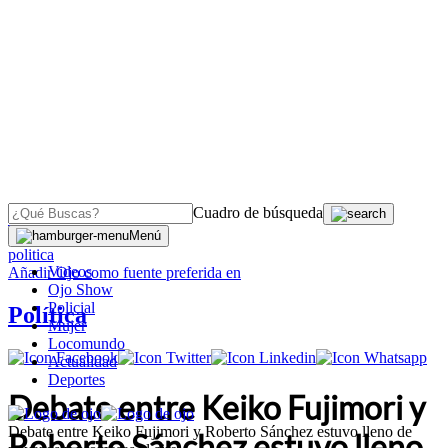
Cuadro de búsqueda
OJO
>
Menú
politica
Videos
Añadir
Ojo
como fuente preferida en
Ojo Show
Policial
Política
Mujer
Locomundo
Actualidad
Deportes
Debate entre Keiko Fujimori y
Debate entre Keiko Fujimori y Roberto Sánchez estuvo lleno de
Roberto Sánchez estuvo lleno