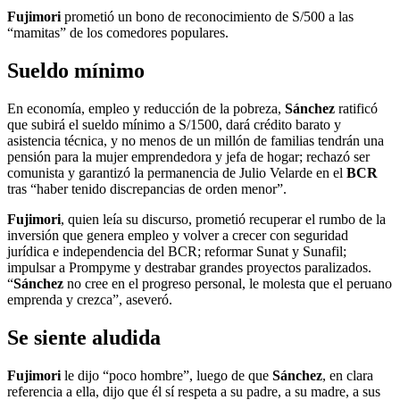
Fujimori
prometió un bono de reconocimiento de S/500 a las
“mamitas” de los comedores populares.
Sueldo mínimo
En economía, empleo y reducción de la pobreza,
Sánchez
ratificó
que subirá el sueldo mínimo a S/1500, dará crédito barato y
asistencia técnica, y no menos de un millón de familias tendrán una
pensión para la mujer emprendedora y jefa de hogar; rechazó ser
comunista y garantizó la permanencia de Julio Velarde en el
BCR
tras “haber tenido discrepancias de orden menor”.
Fujimori
, quien leía su discurso, prometió recuperar el rumbo de la
inversión que genera empleo y volver a crecer con seguridad
jurídica e independencia del BCR; reformar Sunat y Sunafil;
impulsar a Prompyme y destrabar grandes proyectos paralizados.
“
Sánchez
no cree en el progreso personal, le molesta que el peruano
emprenda y crezca”, aseveró.
Se siente aludida
Fujimori
le dijo “poco hombre”, luego de que
Sánchez
, en clara
referencia a ella, dijo que él sí respeta a su padre, a su madre, a sus