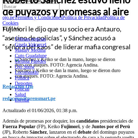
puyazos y promesas al aire
de puyazos y promesas al aire
ojo.pe
Términos y Condiciones
Política de Privacidad
Política de
Cookies
Fujimori le dijo que su socio era Antauro,
TEMAS:
“asesino de policías”, y Sánchez acusó a
Últimas noticias
Gisela Valcarcel
“señora del kaos” de liderar mafia congresal
Magaly Medina
Cuto Guadalupe
Melissa Paredes
Ojo Show
Sánchez y Keiko se dan la mano, luego se dieron duro
Locomundo
con ataques. FOTO: Agencia Andina.
Política
Deportes
Redacción Ojo
Policial
Salud
redaccion@prensmart.pe
Escolar
Actualizado el 01/06/2026, 01:38 p.m.
Además de promesas por doquier, los
candidatos
presidenciales de
Fuerza Popular
(FP), Keiko
Fujimori
, y de
Juntos por el Perú
(JP), Roberto
Sánchez
, lanzaron en el
debate
del domingo puyazos
en busca de impactar sobre el electorado de cara a la segunda vuelta