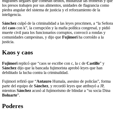
migrantes ilegales que cometan delitos, militarizar las fronteras y que
los presos trabajen por sus alimentos, unidades de flagrancia como
piedra angular del sistema de justicia y el reforzamiento de la
inteligencia.
Sánchez
culpó de la criminalidad a las leyes procrimen, a “la Señora
del
caos
con k”, la corrupción y la mafia política congresal, y pidió
muerte civil para los funcionarios corruptos, convocó a rondas y
comunidades campesinas, y dijo que
Fujimori
ha corroído a la
justicia.
Kaos y caos
Fujimori
replicó que “caos se escribe con c, la c de
Castillo
” y
Sánchez
dijo que la bancada fujimorista aprobó leyes que han
debilitado la lucha contra la criminalidad.
Fujimori refirió que “
Antauro
Humala, asesino de policías”, forma
parte del equipo de
Sánchez
, y recordó leyes que atribuyó a JP,
mientras
Sánchez
acusó al fujimorismo de blindar a “su socia Dina
Boluarte
”.
Poderes