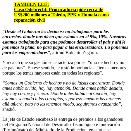
TAMBIÉN LEE:
Caso Odebrecht: Procuraduría pide cerca de
US$200 millones a Toledo, PPK y Humala como
reparación civil
“Desde el Gobierno les decimos: no trabajamos para las
encuestas, donde nos dicen que estamos en el 9%, 10%. Nosotros
estamos trabajando para que podamos desarrollar el país y ahí le
ponemos la plata, no para pagar a las encuestadoras. La ponemos
para los emprendedores”
, afirmó Boluarte Zegarra.
Y recalcó que su gestión se caracteriza por ser “uno de hecho y no
de palabras”. En ese sentido, le restó importancia a “temas menores
porque los temas mayores están en todas las regiones”.
“Somos un Gobierno de hechos y no de falsas esperanzas. Donde
antes había olvido, hoy hay atención. Donde antes había desidia,
hoy hay coraje y firmeza. Donde antes había corrupción, hoy
estamos sacando a los corruptos, y por eso tenemos las broncas
allá afuera, pero no les tenemos miedo, seguiremos avanzando”,
añadió.
La jefa de Estado encabezó la entrega de premios a los ganadores
del Programa Nacional de Desarrollo Tecnológico e Innovación
(ProInnóvate) del Ministerio de la Producción, en el que se