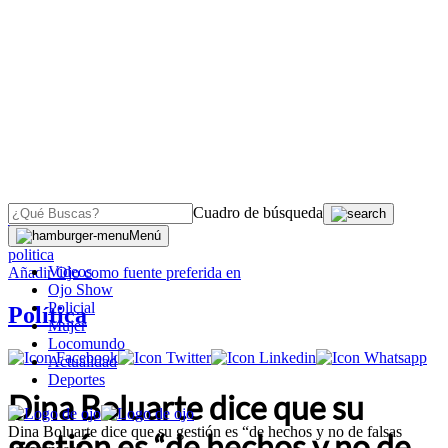
Cuadro de búsqueda
OJO
>
Menú
politica
Videos
Añadir
Ojo
como fuente preferida en
Ojo Show
Policial
Política
Mujer
Locomundo
Actualidad
Deportes
Dina Boluarte dice que su
Dina Boluarte dice que su gestión es “de hechos y no de falsas
gestión es “de hechos y no de