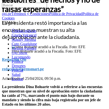
esperanzas”
falsas esperanzas”
ojo.pe
Términos y Condiciones
Política de Privacidad
Política de
Cookies
La presidenta restó importancia a las
TEMAS:
encuestas que muestran su alta
Últimas noticias
Gisela Valcarcel
desaprobación ante la ciudadanía.
Magaly Medina
Cuto Guadalupe
Melissa Paredes
Dina Boluarte acudió a la Fiscalía. Foto: EFE
Ojo Show
Locomundo
Redacción Ojo
Política
Deportes
redaccion@prensmart.pe
Policial
Salud
Actualizado el 25/04/2024, 09:56 p.m.
Escolar
La presidenta Dina Boluarte volvió a referirse a las encuestas
que muestran que su nivel de aprobación entre la ciudadanía
ha caído al 7%, marcando el punto más bajo durante su
mandato y siendo la cifra más baja registrada por un jefe de
Estado en los últimos 20 años.