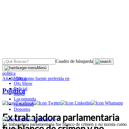
Cuadro de búsqueda
OJO
>
Menú
politica
Videos
Añadir
Ojo
como fuente preferida en
Ojo Show
Policial
Política
Mujer
Locomundo
Actualidad
Deportes
Ex trabajadora parlamentaria
Ex trabajadora parlamentaria fue blanco de crimen y no taxista como
fue blanco de crimen y no