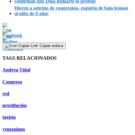
confirman que Dina Boluarte lo protege
Hieren a sobrino de congresista, esquirla de bala lesionó
al niño de 6 años
Copiar enlace
TAGS RELACIONADOS
Andrea Vidal
Congreso
red
prostitución
taxista
venezolano