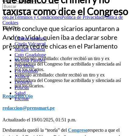
dice el Congreso
taxista como dice el Congreso
ojo.pe
Términos y Condiciones
Política de Privacidad
Política de
Cookies
Perito concluye que sicarios apuntaron a
TEMAS:
Andrea Vidal, quien iba a declarar sobre
Últimas noticias
Gisela Valcarcel
presunta red de chicas en el Parlamento
Magaly Medina
Cuto Guadalupe
Melissa Paredes
Ojo Show
Locomundo
Vehículo acribillado: chofer recibió un tiro y ex
Política
trabajadora del Congreso fue acribillada y silenciada así
Deportes
por los sicarios.
Policial
Salud
Redacción Ojo
Escolar
redaccion@prensmart.pe
Actualizado el 19/01/2025, 01:51 p.m.
Desbaratada quedó la “teoría” del
Congreso
respecto a que el