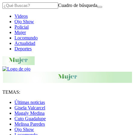
Cuadro de búsqueda
Videos
Ojo Show
Policial
Mujer
Locomundo
Actualidad
Deportes
TEMAS:
Últimas noticias
Gisela Valcarcel
Magaly Medina
Cuto Guadalupe
Melissa Paredes
Ojo Show
Locomundo