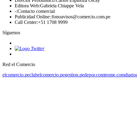
Director Periodístico
:
Carlos Espinoza Olcay
Editora Web
:
Gabriela Chiappe Vela
-
:
Contacto comercial
Publicidad Online:
:
fonoavisos@comercio.com.pe
Call Center
:
+51 1708 9999
Síguenos
Red el Comercio
elcomercio.pe
clubelcomercio.pe
gestion.pe
depor.com
trome.com
diario