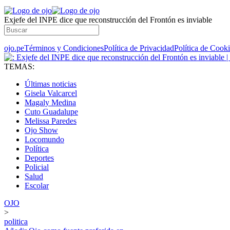
Exjefe del INPE dice que reconstrucción del Frontón es inviable
ojo.pe
Términos y Condiciones
Política de Privacidad
Política de Cook
TEMAS:
Últimas noticias
Gisela Valcarcel
Magaly Medina
Cuto Guadalupe
Melissa Paredes
Ojo Show
Locomundo
Política
Deportes
Policial
Salud
Escolar
OJO
>
politica