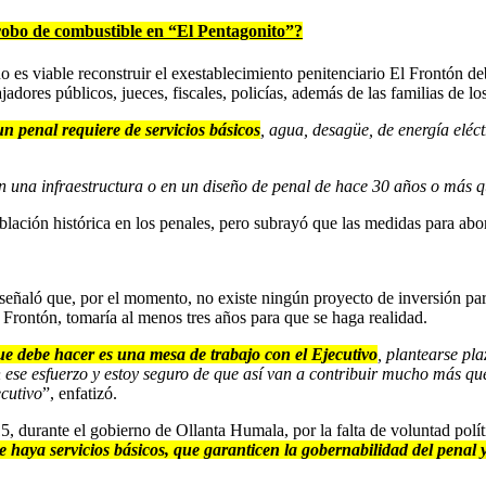
 robo de combustible en “El Pentagonito”?
 es viable reconstruir el exestablecimiento penitenciario El Frontón de
jadores públicos, jueces, fiscales, policías, además de las familias de los
un penal requiere de servicios básicos
, agua, desagüe, de energía eléc
n una infraestructura o en un diseño de penal de hace 30 años o más q
blación histórica en los penales, pero subrayó que las medidas para abo
 señaló que, por el momento, no existe ningún proyecto de inversión para
 Frontón, tomaría al menos tres años para que se haga realidad.
que debe hacer es una mesa de trabajo con el Ejecutivo
, plantearse pl
n ese esfuerzo y estoy seguro de que así van a contribuir mucho más qu
ecutivo
”, enfatizó.
 durante el gobierno de Ollanta Humala, por la falta de voluntad polít
haya servicios básicos, que garanticen la gobernabilidad del penal 