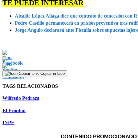
TE PUEDE INTERESAR
Alcalde López Aliaga dice que contrato de concesión con 
Pedro Castillo permanecerá en prisión preventiva tras rati
Jorge Angulo declarará ante Fiscalía sobre supuestas injere
Copiar enlace
TAGS RELACIONADOS
Wilfredo Pedraza
El Frontón
INPE