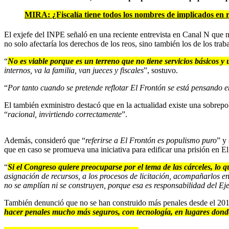
MIRA:
¿Fiscalía tiene todos los nombres de implicados en
El exjefe del INPE señaló en una reciente entrevista en Canal N que no
no solo afectaría los derechos de los reos, sino también los de los traba
“
No es viable porque es un terreno que no tiene servicios básicos y 
internos, va la familia, van jueces y fiscales
”, sostuvo.
“
Por tanto cuando se pretende reflotar El Frontón se está pensando e
El también exministro destacó que en la actualidad existe una sobrepo
“
racional, invirtiendo correctamente
”.
Además, consideró que “
referirse a El Frontón es populismo puro
” y
que en caso se promueva una iniciativa para edificar una prisión en El
“
Si el Congreso quiere preocuparse por el tema de las cárceles, lo 
asignación de recursos, a los procesos de licitación, acompañarlos e
no se amplían ni se construyen, porque esa es responsabilidad del Ej
También denunció que no se han construido más penales desde el 2015,
hacer penales mucho más seguros, con tecnología, en lugares donde 