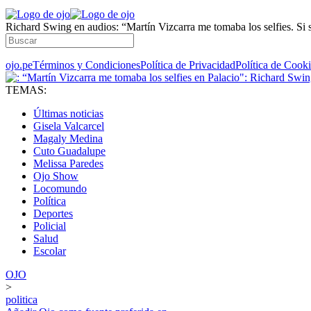
Richard Swing en audios: “Martín Vizcarra me tomaba los selfies. Si
ojo.pe
Términos y Condiciones
Política de Privacidad
Política de Cook
TEMAS:
Últimas noticias
Gisela Valcarcel
Magaly Medina
Cuto Guadalupe
Melissa Paredes
Ojo Show
Locomundo
Política
Deportes
Policial
Salud
Escolar
OJO
>
politica