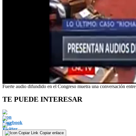
0
Fuerte audio difundido en el Congreso muetra una conversación entre M
of
7
TE PUEDE INTERESAR
minutes,
49
seconds
Volume
0%
Copiar enlace