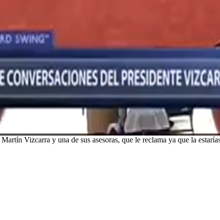
artín Vizcarra y una de sus asesoras, que le reclama ya que la estaría