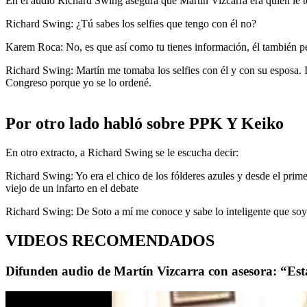
En el audio Richard Swing asegura que Martín Vizcarra era quien le to
Richard Swing: ¿Tú sabes los selfies que tengo con él no?
Karem Roca: No, es que así como tu tienes información, él también p
Richard Swing: Martín me tomaba los selfies con él y con su esposa. Ima
Congreso porque yo se lo ordené.
Por otro lado habló sobre PPK Y Keiko
En otro extracto, a Richard Swing se le escucha decir:
Richard Swing: Yo era el chico de los fólderes azules y desde el prim
viejo de un infarto en el debate
Richard Swing: De Soto a mí me conoce y sabe lo inteligente que soy.
VIDEOS RECOMENDADOS
Difunden audio de Martín Vizcarra con asesora: “Está