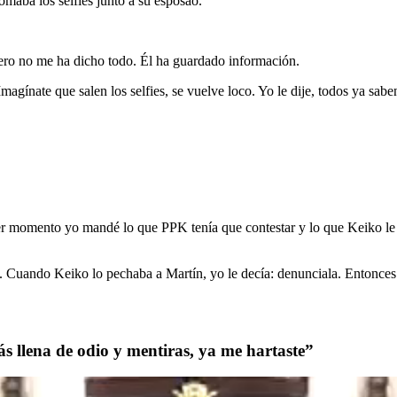
maba los selfies junto a su esposao.
ero no me ha dicho todo. Él ha guardado información.
gínate que salen los selfies, se vuelve loco. Yo le dije, todos ya saben
er momento yo mandé lo que PPK tenía que contestar y lo que Keiko le ib
 Cuando Keiko lo pechaba a Martín, yo le decía: denunciala. Entonces 
s llena de odio y mentiras, ya me hartaste”