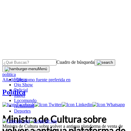
Cuadro de búsqueda
OJO
>
Menú
politica
Videos
Añadir
Ojo
como fuente preferida en
Ojo Show
Policial
Política
Mujer
Locomundo
Actualidad
Deportes
Ministra de Cultura sobre
Ministra de Cultura sobre volver a antigua plataforma de venta de
volver a antigua plataforma de