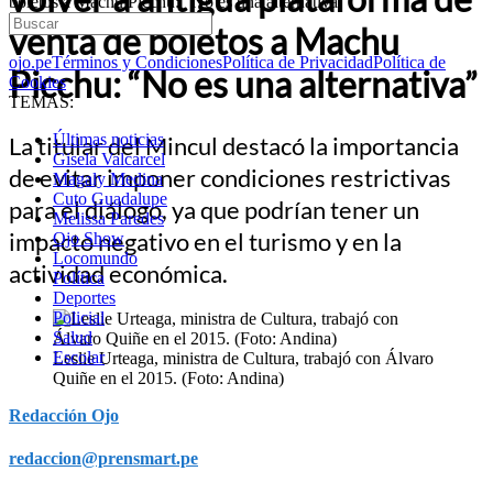
boletos a Machu Picchu: “No es una alternativa”
venta de boletos a Machu
ojo.pe
Términos y Condiciones
Política de Privacidad
Política de
Picchu: “No es una alternativa”
Cookies
TEMAS:
Últimas noticias
La titular del Mincul destacó la importancia
Gisela Valcarcel
de evitar imponer condiciones restrictivas
Magaly Medina
Cuto Guadalupe
para el diálogo, ya que podrían tener un
Melissa Paredes
impacto negativo en el turismo y en la
Ojo Show
Locomundo
actividad económica.
Política
Deportes
Policial
Salud
Escolar
Leslie Urteaga, ministra de Cultura, trabajó con Álvaro
Quiñe en el 2015. (Foto: Andina)
Redacción Ojo
redaccion@prensmart.pe