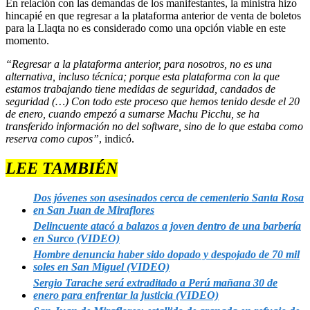
En relación con las demandas de los manifestantes, la ministra hizo
hincapié en que regresar a la plataforma anterior de venta de boletos
para la Llaqta no es considerado como una opción viable en este
momento.
“Regresar a la plataforma anterior, para nosotros, no es una
alternativa, incluso técnica; porque esta plataforma con la que
estamos trabajando tiene medidas de seguridad, candados de
seguridad (…) Con todo este proceso que hemos tenido desde el 20
de enero, cuando empezó a sumarse Machu Picchu, se ha
transferido información no del software, sino de lo que estaba como
reserva como cupos”
, indicó.
LEE TAMBIÉN
Dos jóvenes son asesinados cerca de cementerio Santa Rosa
en San Juan de Miraflores
Delincuente atacó a balazos a joven dentro de una barbería
en Surco (VIDEO)
Hombre denuncia haber sido dopado y despojado de 70 mil
soles en San Miguel (VIDEO)
Sergio Tarache será extraditado a Perú mañana 30 de
enero para enfrentar la justicia (VIDEO)