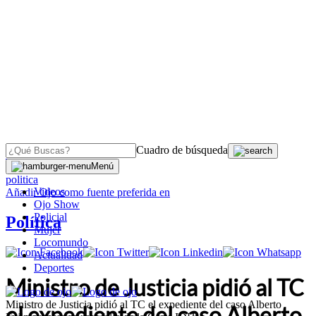
Cuadro de búsqueda
OJO
>
Menú
politica
Videos
Añadir
Ojo
como fuente preferida en
Ojo Show
Policial
Política
Mujer
Locomundo
Actualidad
Deportes
Ministro de Justicia pidió al TC
Ministro de Justicia pidió al TC el expediente del caso Alberto
el expediente del caso Alberto