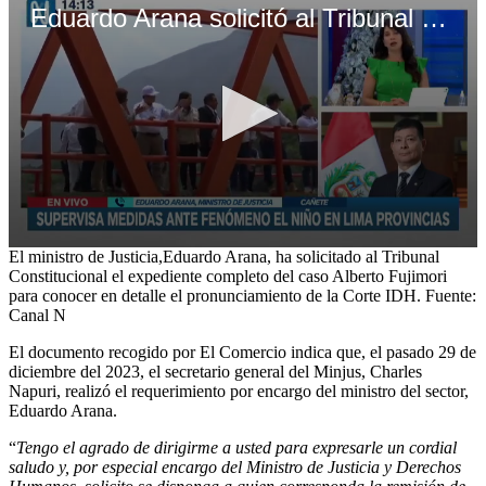
Eduardo Arana solicitó al Tribunal Constitucional el expediente completo del caso Alberto Fujimori
0
El ministro de Justicia,Eduardo Arana, ha solicitado al Tribunal
seconds
Constitucional el expediente completo del caso Alberto Fujimori
of
para conocer en detalle el pronunciamiento de la Corte IDH. Fuente:
2
Canal N
minutes,
1
El documento recogido por El Comercio indica que, el pasado 29 de
second
diciembre del 2023, el secretario general del Minjus, Charles
Napuri, realizó el requerimiento por encargo del ministro del sector,
Eduardo Arana.
“
Tengo el agrado de dirigirme a usted para expresarle un cordial
saludo y, por especial encargo del Ministro de Justicia y Derechos