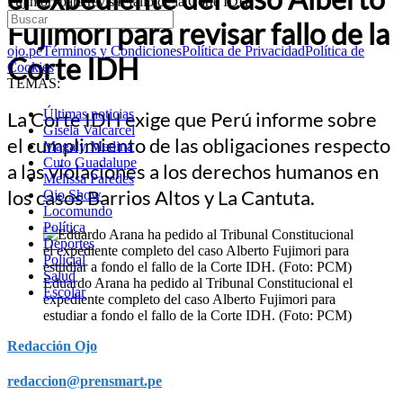
Fujimori para revisar fallo de la Corte IDH
Fujimori para revisar fallo de la
ojo.pe
Términos y Condiciones
Política de Privacidad
Política de
Corte IDH
Cookies
TEMAS:
Últimas noticias
La Corte IDH exige que Perú informe sobre
Gisela Valcarcel
el cumplimiento de las obligaciones respecto
Magaly Medina
Cuto Guadalupe
a las violaciones a los derechos humanos en
Melissa Paredes
los casos Barrios Altos y La Cantuta.
Ojo Show
Locomundo
Política
Deportes
Policial
Salud
Eduardo Arana ha pedido al Tribunal Constitucional el
Escolar
expediente completo del caso Alberto Fujimori para
estudiar a fondo el fallo de la Corte IDH. (Foto: PCM)
Redacción Ojo
redaccion@prensmart.pe