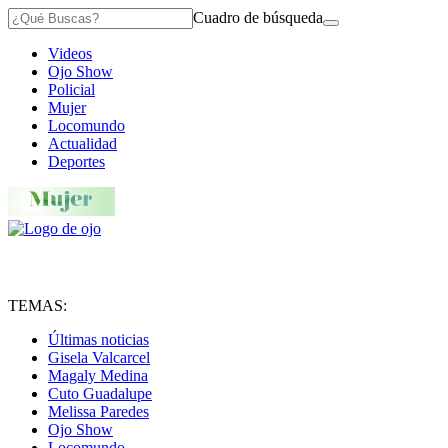
Cuadro de búsqueda
Videos
Ojo Show
Policial
Mujer
Locomundo
Actualidad
Deportes
TEMAS:
Últimas noticias
Gisela Valcarcel
Magaly Medina
Cuto Guadalupe
Melissa Paredes
Ojo Show
Locomundo