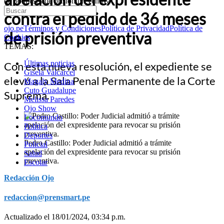
de 36 meses de prisión preventiva
contra el pedido de 36 meses
ojo.pe
Términos y Condiciones
Política de Privacidad
Política de
de prisión preventiva
Cookies
TEMAS:
Últimas noticias
Con esta nueva resolución, el expediente se
Gisela Valcarcel
elevó a la Sala Penal Permanente de la Corte
Magaly Medina
Cuto Guadalupe
Suprema.
Melissa Paredes
Ojo Show
Locomundo
Política
Deportes
Pedro Castillo: Poder Judicial admitió a trámite
Policial
apelación del expresidente para revocar su prisión
Salud
preventiva.
Escolar
Redacción Ojo
redaccion@prensmart.pe
Actualizado el 18/01/2024, 03:34 p.m.