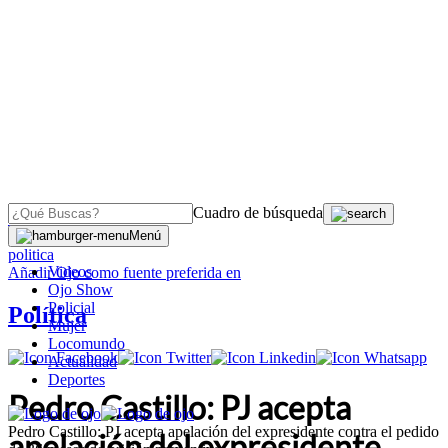
Cuadro de búsqueda
OJO
>
Menú
politica
Videos
Añadir
Ojo
como fuente preferida en
Ojo Show
Policial
Política
Mujer
Locomundo
Actualidad
Deportes
Pedro Castillo: PJ acepta
Pedro Castillo: PJ acepta apelación del expresidente contra el pedido
apelación del expresidente