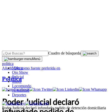
Cuadro de búsqueda
OJO
>
Menú
politica
Videos
Añadir
Ojo
como fuente preferida en
Ojo Show
Policial
Política
Mujer
Locomundo
Actualidad
Deportes
Poder Judicial declaró
Poder Judicial declaró infundado pedido de detención domiciliaria
infundado pedido de