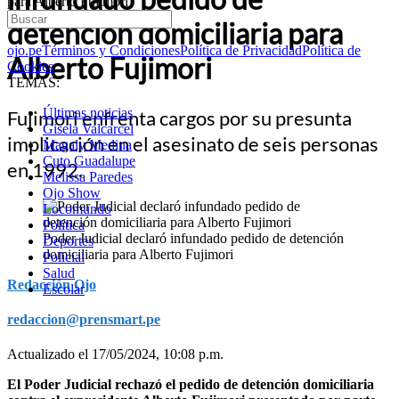
para Alberto Fujimori
detención domiciliaria para
ojo.pe
Términos y Condiciones
Política de Privacidad
Política de
Alberto Fujimori
Cookies
TEMAS:
Últimas noticias
Fujimori enfrenta cargos por su presunta
Gisela Valcarcel
implicación en el asesinato de seis personas
Magaly Medina
Cuto Guadalupe
en 1992.
Melissa Paredes
Ojo Show
Locomundo
Política
Poder Judicial declaró infundado pedido de detención
Deportes
domiciliaria para Alberto Fujimori
Policial
Salud
Redacción Ojo
Escolar
redaccion@prensmart.pe
Actualizado el 17/05/2024, 10:08 p.m.
El Poder Judicial rechazó el pedido de detención domiciliaria