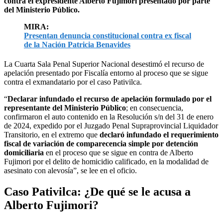
contra el expresidente Alberto Fujimori presentado por parte
del Ministerio Público.
MIRA:
Presentan denuncia constitucional contra ex fiscal
de la Nación Patricia Benavides
La Cuarta Sala Penal Superior Nacional desestimó el recurso de
apelación presentado por Fiscalía entorno al proceso que se sigue
contra el exmandatario por el caso Pativilca.
“
Declarar infundado el recurso de apelación formulado por el
representante del Ministerio Público
; en consecuencia,
confirmaron el auto contenido en la Resolución s/n del 31 de enero
de 2024, expedido por el Juzgado Penal Supraprovincial Liquidador
Transitorio, en el extremo que
declaró infundado el requerimiento
fiscal de variación de comparecencia simple por detención
domiciliaria
en el proceso que se sigue en contra de Alberto
Fujimori por el delito de homicidio calificado, en la modalidad de
asesinato con alevosía”, se lee en el oficio.
Caso Pativilca: ¿De qué se le acusa a
Alberto Fujimori?