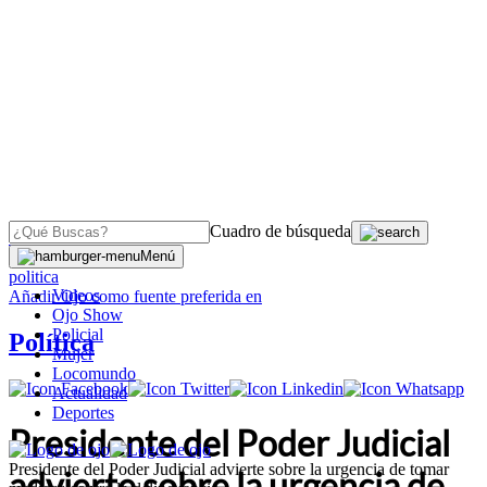
Cuadro de búsqueda
OJO
>
Menú
politica
Videos
Añadir
Ojo
como fuente preferida en
Ojo Show
Policial
Política
Mujer
Locomundo
Actualidad
Deportes
Presidente del Poder Judicial
Presidente del Poder Judicial advierte sobre la urgencia de tomar
advierte sobre la urgencia de