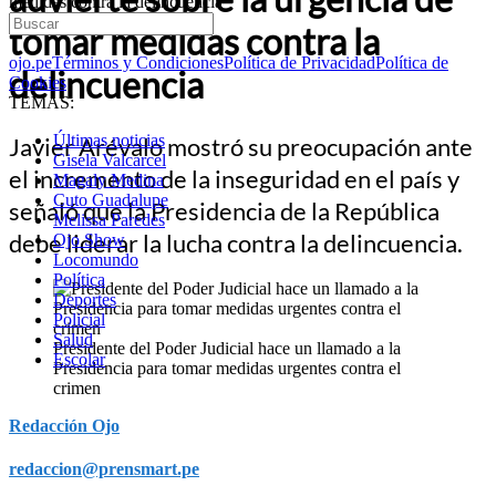
medidas contra la delincuencia
tomar medidas contra la
ojo.pe
Términos y Condiciones
Política de Privacidad
Política de
delincuencia
Cookies
TEMAS:
Últimas noticias
Javier Arévalo mostró su preocupación ante
Gisela Valcarcel
el incremento de la inseguridad en el país y
Magaly Medina
Cuto Guadalupe
señaló que la Presidencia de la República
Melissa Paredes
debe liderar la lucha contra la delincuencia.
Ojo Show
Locomundo
Política
Deportes
Policial
Salud
Presidente del Poder Judicial hace un llamado a la
Escolar
Presidencia para tomar medidas urgentes contra el
crimen
Redacción Ojo
redaccion@prensmart.pe