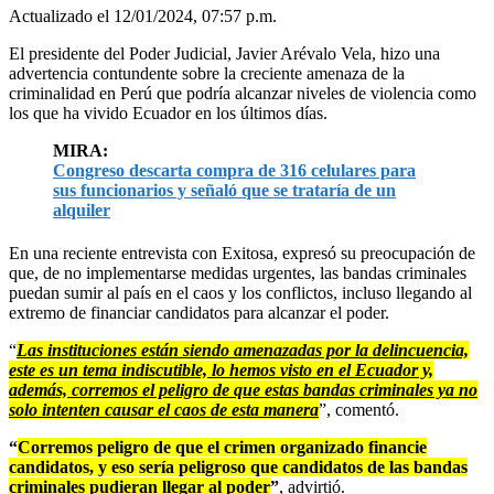
Actualizado el 12/01/2024, 07:57 p.m.
El presidente del Poder Judicial, Javier Arévalo Vela, hizo una
advertencia contundente sobre la creciente amenaza de la
criminalidad en Perú que podría alcanzar niveles de violencia como
los que ha vivido Ecuador en los últimos días.
MIRA:
Congreso descarta compra de 316 celulares para
sus funcionarios y señaló que se trataría de un
alquiler
En una reciente entrevista con Exitosa, expresó su preocupación de
que, de no implementarse medidas urgentes, las bandas criminales
puedan sumir al país en el caos y los conflictos, incluso llegando al
extremo de financiar candidatos para alcanzar el poder.
“
Las instituciones están siendo amenazadas por la delincuencia,
este es un tema indiscutible, lo hemos visto en el Ecuador y,
además, corremos el peligro de que estas bandas criminales ya no
solo intenten causar el caos de esta manera
”, comentó.
“
Corremos peligro de que el crimen organizado financie
candidatos, y eso sería peligroso que candidatos de las bandas
criminales pudieran llegar al poder
”
, advirtió.