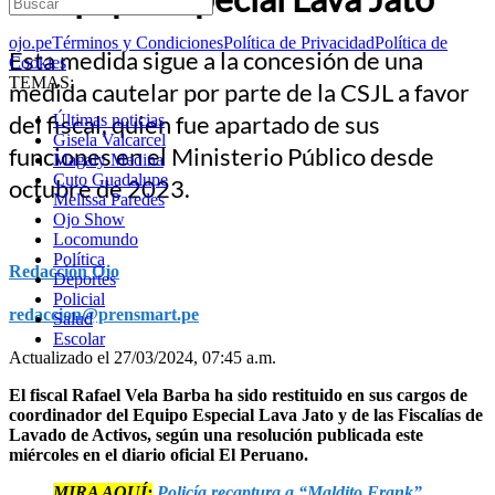
ojo.pe
Términos y Condiciones
Política de Privacidad
Política de
Esta medida sigue a la concesión de una
Cookies
TEMAS:
medida cautelar por parte de la CSJL a favor
del fiscal, quien fue apartado de sus
Últimas noticias
Gisela Valcarcel
funciones en el Ministerio Público desde
Magaly Medina
Cuto Guadalupe
octubre de 2023.
Melissa Paredes
Ojo Show
Locomundo
Política
Redacción Ojo
Deportes
Policial
redaccion@prensmart.pe
Salud
Escolar
Actualizado el 27/03/2024, 07:45 a.m.
El fiscal Rafael Vela Barba ha sido restituido en sus cargos de
coordinador del Equipo Especial Lava Jato y de las Fiscalías de
Lavado de Activos, según una resolución publicada este
miércoles en el diario oficial El Peruano.
MIRA AQUÍ:
Policía recaptura a “Maldito Frank”