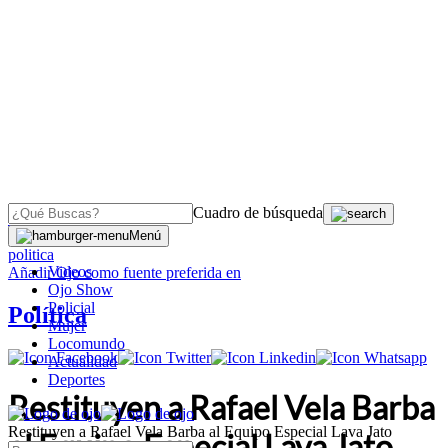
Cuadro de búsqueda
OJO
>
Menú
politica
Videos
Añadir
Ojo
como fuente preferida en
Ojo Show
Policial
Política
Mujer
Locomundo
Actualidad
Deportes
Restituyen a Rafael Vela Barba
Restituyen a Rafael Vela Barba al Equipo Especial Lava Jato
al Equipo Especial Lava Jato