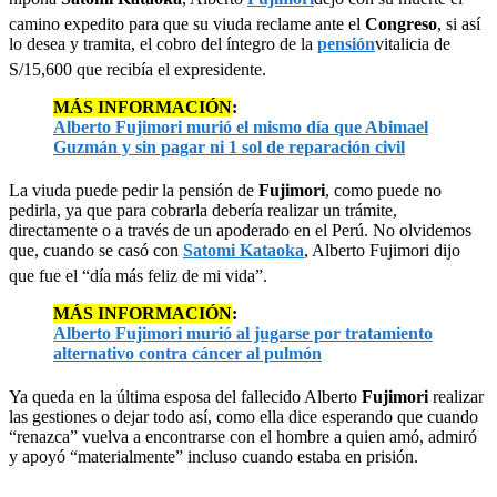
camino expedito para que su viuda reclame ante el
Congreso
, si así
lo desea y tramita, el cobro del íntegro de la
pensión
vitalicia de
S/15,600 que recibía el expresidente.
MÁS INFORMACIÓN
:
Alberto Fujimori murió el mismo día que Abimael
Guzmán y sin pagar ni 1 sol de reparación civil
La viuda puede pedir la pensión de
Fujimori
, como puede no
pedirla, ya que para cobrarla debería realizar un trámite,
directamente o a través de un apoderado en el Perú. No olvidemos
que, cuando se casó con
Satomi Kataoka
, Alberto Fujimori dijo
que fue el “día más feliz de mi vida”.
MÁS INFORMACIÓN
:
Alberto Fujimori murió al jugarse por tratamiento
alternativo contra cáncer al pulmón
Ya queda en la última esposa del fallecido Alberto
Fujimori
realizar
las gestiones o dejar todo así, como ella dice esperando que cuando
“renazca” vuelva a encontrarse con el hombre a quien amó, admiró
y apoyó “materialmente” incluso cuando estaba en prisión.