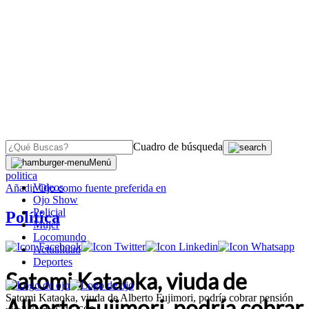
Cuadro de búsqueda
OJO
>
Menú
politica
Videos
Añadir
Ojo
como fuente preferida en
Ojo Show
Policial
Política
Mujer
Locomundo
Actualidad
Deportes
Satomi Kataoka, viuda de
Satomi Kataoka, viuda de Alberto Fujimori, podría cobrar pensión
Alberto Fujimori, podría cobrar