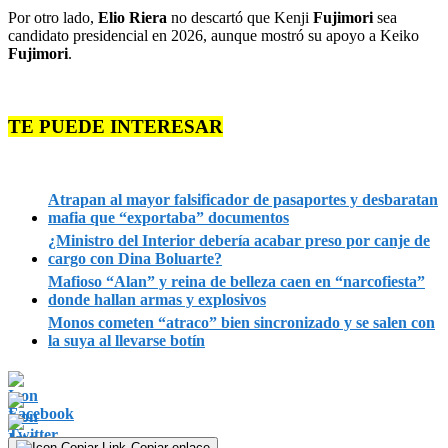
Por otro lado,
Elio Riera
no descartó que Kenji
Fujimori
sea
candidato presidencial en 2026, aunque mostró su apoyo a Keiko
Fujimori
.
TE PUEDE INTERESAR
Atrapan al mayor falsificador de pasaportes y desbaratan
mafia que “exportaba” documentos
¿Ministro del Interior debería acabar preso por canje de
cargo con Dina Boluarte?
Mafioso “Alan” y reina de belleza caen en “narcofiesta”
donde hallan armas y explosivos
Monos cometen “atraco” bien sincronizado y se salen con
la suya al llevarse botín
Copiar enlace