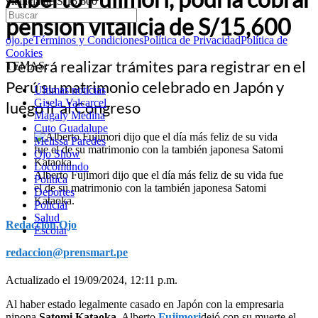
vitalicia de S/15,600
pensión vitalicia de S/15,600
ojo.pe
Términos y Condiciones
Política de Privacidad
Política de
Cookies
Deberá realizar trámites para registrar en el
TEMAS:
Perú su matrimonio celebrado en Japón y
Últimas noticias
Gisela Valcarcel
luego ir al Congreso
Magaly Medina
Cuto Guadalupe
Melissa Paredes
Ojo Show
Locomundo
Alberto Fujimori dijo que el día más feliz de su vida fue
Política
el de su matrimonio con la también japonesa Satomi
Deportes
Kataoka.
Policial
Salud
Redacción Ojo
Escolar
redaccion@prensmart.pe
Actualizado el 19/09/2024, 12:11 p.m.
Al haber estado legalmente casado en Japón con la empresaria
nipona
Satomi Kataoka
, Alberto
Fujimori
dejó con su muerte el