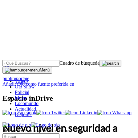
Cuadro de búsqueda
OJO
Menú
>
publireportaje
Videos
Añadir
Ojo
como fuente preferida en
Ojo Show
Policial
Espacio inDrive
Mujer
Locomundo
Actualidad
Deportes
Nuevo nivel en seguridad a
Nuevo nivel en seguridad a bordo