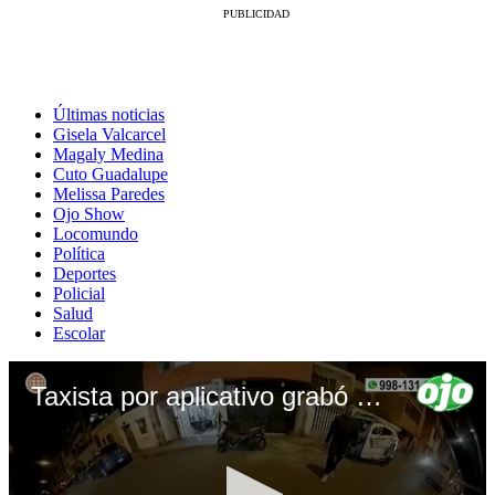
Últimas noticias
Gisela Valcarcel
Magaly Medina
Cuto Guadalupe
Melissa Paredes
Ojo Show
Locomundo
Política
Deportes
Policial
Salud
Escolar
Taxista por aplicativo grabó como era asaltado por falsos pasajeros en Surco