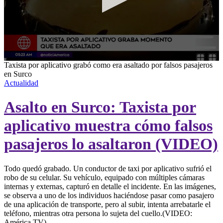
0
Taxista por aplicativo grabó como era asaltado por falsos pasajeros
seconds
en Surco
of
Actualidad
2
minutes,
Asalto en Surco: Taxista por
9
seconds
aplicativo muestra cómo falsos
pasajeros lo asaltaron (VIDEO)
Todo quedó grabado. Un conductor de taxi por aplicativo sufrió el
robo de su celular. Su vehículo, equipado con múltiples cámaras
internas y externas, capturó en detalle el incidente. En las imágenes,
se observa a uno de los individuos haciéndose pasar como pasajero
de una aplicación de transporte, pero al subir, intenta arrebatarle el
teléfono, mientras otra persona lo sujeta del cuello.(VIDEO:
América TV)