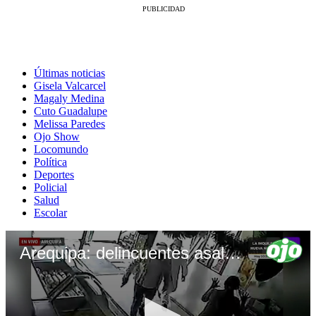
Últimas noticias
Gisela Valcarcel
Magaly Medina
Cuto Guadalupe
Melissa Paredes
Ojo Show
Locomundo
Política
Deportes
Policial
Salud
Escolar
Arequipa: delincuentes asaltan a trabajadores y clientes de avícola