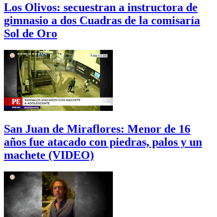
Los Olivos: secuestran a instructora de
gimnasio a dos Cuadras de la comisaría
Sol de Oro
San Juan de Miraflores: Menor de 16
años fue atacado con piedras, palos y un
machete (VIDEO)