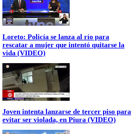
Loreto: Policía se lanza al río para
rescatar a mujer que intentó quitarse la
vida (VIDEO)
Joven intenta lanzarse de tercer piso para
evitar ser violada, en Piura (VIDEO)