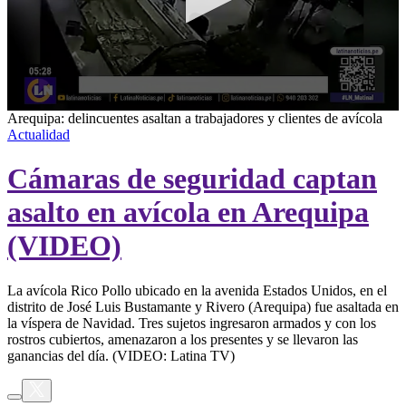
0
Arequipa: delincuentes asaltan a trabajadores y clientes de avícola
seconds
Actualidad
of
2
Cámaras de seguridad captan
minutes,
28
seconds
asalto en avícola en Arequipa
(VIDEO)
La avícola Rico Pollo ubicado en la avenida Estados Unidos, en el
distrito de José Luis Bustamante y Rivero (Arequipa) fue asaltada en
la víspera de Navidad. Tres sujetos ingresaron armados y con los
rostros cubiertos, amenazaron a los presentes y se llevaron las
ganancias del día. (VIDEO: Latina TV)