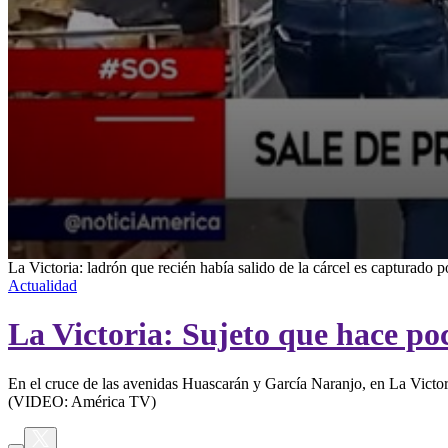
0
La Victoria: ladrón que recién había salido de la cárcel es capturado p
seconds
Actualidad
of
2
La Victoria: Sujeto que hace po
minutes,
3
seconds
Volume
90%
En el cruce de las avenidas Huascarán y García Naranjo, en La Victori
(VIDEO: América TV)