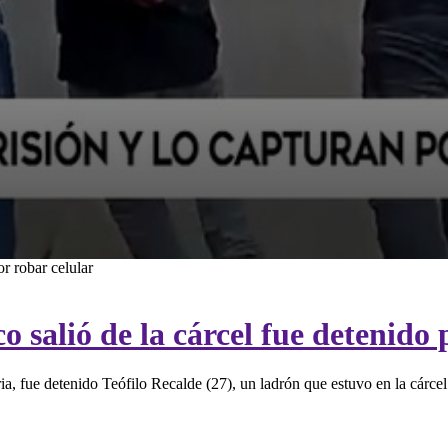
or robar celular
co salió de la cárcel fue detenid
a, fue detenido Teófilo Recalde (27), un ladrón que estuvo en la cárcel