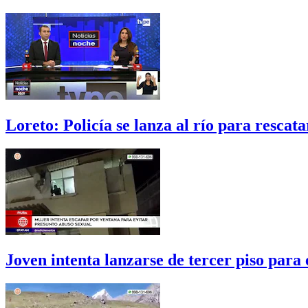
Loreto: Policía se lanza al río para resca
Joven intenta lanzarse de tercer piso para