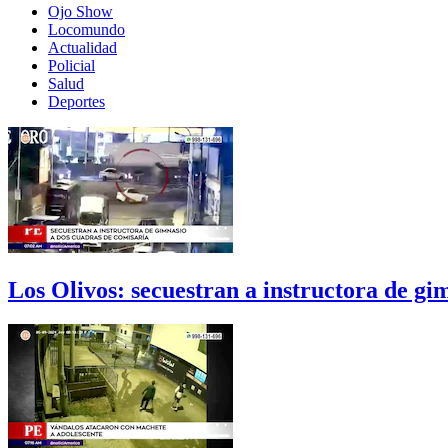
Ojo Show
Locomundo
Actualidad
Policial
Salud
Deportes
Los Olivos: secuestran a instructora de gi