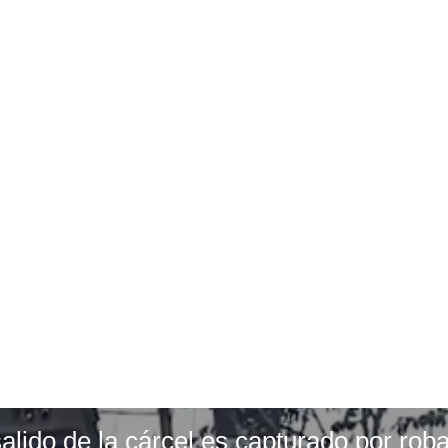
salido de la cárcel es capturado por roba