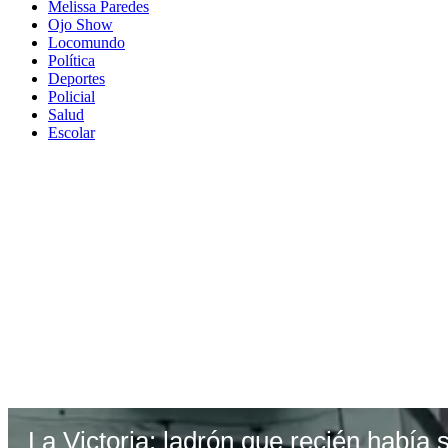
Melissa Paredes
Ojo Show
Locomundo
Política
Deportes
Policial
Salud
Escolar
La Victoria: ladrón que recién había 