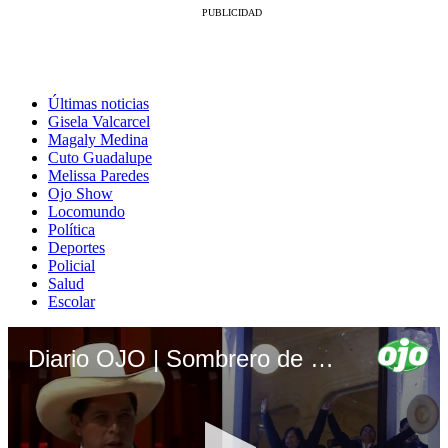
Últimas noticias
Gisela Valcarcel
Magaly Medina
Cuto Guadalupe
Melissa Paredes
Ojo Show
Locomundo
Política
Deportes
Policial
Salud
Escolar
Diario OJO | Sombrero de Castillo