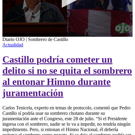
0
Diario OJO | Sombrero de Castillo
seconds
Actualidad
of
3
Castillo podría cometer un
minutes,
24
seconds
delito si no se quita el sombrero
al entonar Himno durante
juramentación
Carlos Tenicela, experto en temas de protocolo, comentó que Pedro
Castillo sí podría usar su sombrero chotano durante su
juramentación ante el Congreso, este 28 de julio. “Si el Presidente
ingresa con el sombrero, nadie se lo va a impedir, no tendría ningún
impedimento. Pero, si entonan el Himno Nacional, él debería
quitarse el sombrero como respeto. Si se deja el sombrero podría ser