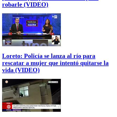
robarle (VIDEO)
Loreto: Policía se lanza al río para
rescatar a mujer que intentó quitarse la
vida (VIDEO)