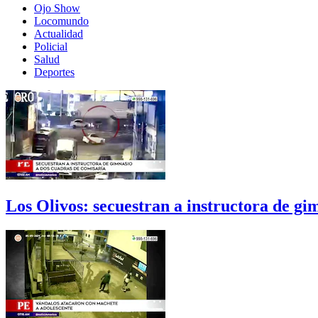
Ojo Show
Locomundo
Actualidad
Policial
Salud
Deportes
Los Olivos: secuestran a instructora de gi