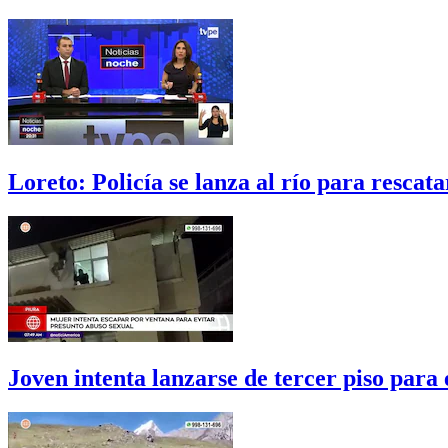
Loreto: Policía se lanza al río para resca
Joven intenta lanzarse de tercer piso para