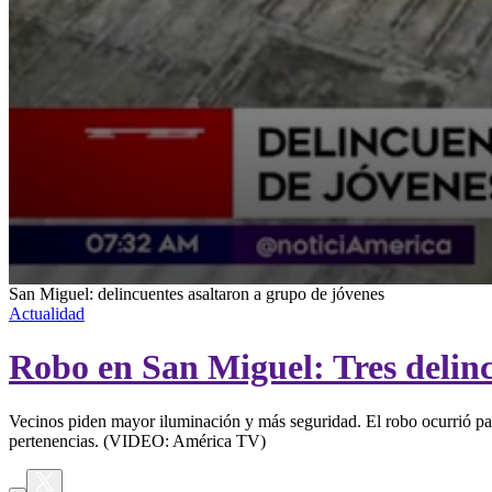
0
San Miguel: delincuentes asaltaron a grupo de jóvenes
seconds
Actualidad
of
1
Robo en San Miguel: Tres delin
minute,
37
seconds
Volume
90%
Vecinos piden mayor iluminación y más seguridad. El robo ocurrió pa
pertenencias. (VIDEO: América TV)