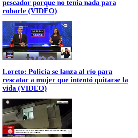
pescador porque no tenía nada para
robarle (VIDEO)
Loreto: Policía se lanza al río para
rescatar a mujer que intentó quitarse la
vida (VIDEO)