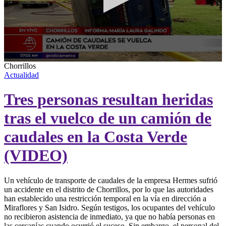
0
Chorrillos
seconds
Actualidad
of
5
Tres personas resultan heridas
minutes,
23
seconds
tras el vuelco de un camión de
caudales en la Costa Verde
(VIDEO)
Un vehículo de transporte de caudales de la empresa Hermes sufrió
un accidente en el distrito de Chorrillos, por lo que las autoridades
han establecido una restricción temporal en la vía en dirección a
Miraflores y San Isidro. Según testigos, los ocupantes del vehículo
no recibieron asistencia de inmediato, ya que no había personas en
las cercanías cuando ocurrió el suceso. Sin embargo, el personal del