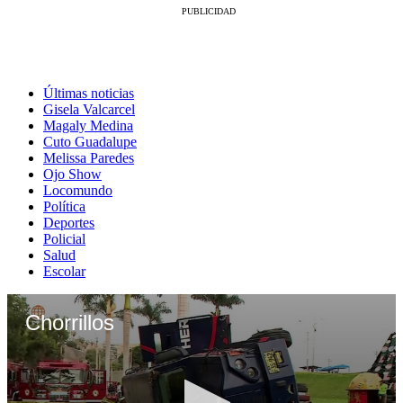
Últimas noticias
Gisela Valcarcel
Magaly Medina
Cuto Guadalupe
Melissa Paredes
Ojo Show
Locomundo
Política
Deportes
Policial
Salud
Escolar
Chorrillos