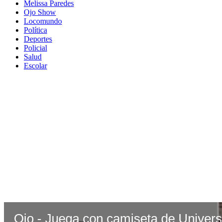
Melissa Paredes
Ojo Show
Locomundo
Política
Deportes
Policial
Salud
Escolar
Ojo - Juega con camiseta de Universi