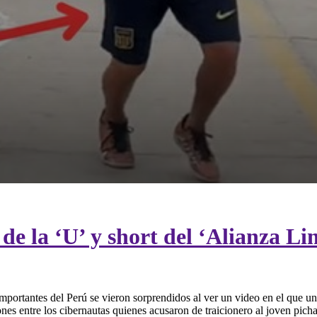
e la ‘U’ y short del ‘Alianza Li
portantes del Perú se vieron sorprendidos al ver un video en el que un 
iones entre los cibernautas quienes acusaron de traicionero al joven pi