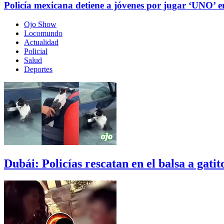
Policía mexicana detiene a jóvenes por jugar ‘UNO’ en l
Ojo Show
Locomundo
Actualidad
Policial
Salud
Deportes
Dubái: Policías rescatan en el balsa a gati