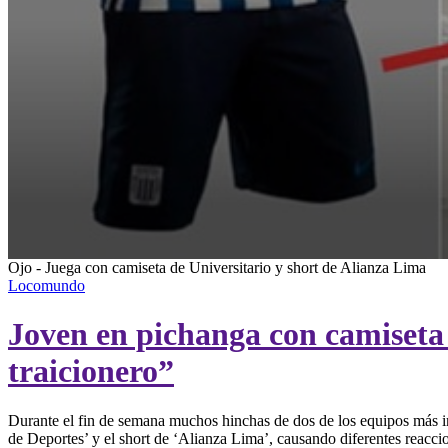
0
Ojo - Juega con camiseta de Universitario y short de Alianza Lima
seconds
Locomundo
of
14
Joven en pichanga con camiseta d
seconds
Volume
90%
traicionero”
Durante el fin de semana muchos hinchas de dos de los equipos más im
de Deportes’ y el short de ‘Alianza Lima’, causando diferentes reacc