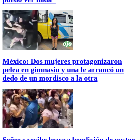
México: Dos mujeres protagonizaron
pelea en gimnasio y una le arrancó un
dedo de un mordisco a la otra
Señora recibe brusca bendición de pastor