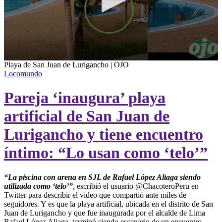
0
Playa de San Juan de Lurigancho | OJO
seconds
Locomundo
of
36
Pareja ‘inaugura’ playa
seconds
artificial de San Juan de
Lurigancho y tiene encuentro
íntimo: “Lo usan como ‘telo’”
“La piscina con arena en SJL de Rafael López Aliaga siendo
utilizada como ‘telo’”
, escribió el usuario @ChacoteroPeru en
Twitter para describir el video que compartió ante miles de
seguidores. Y es que la playa artificial, ubicada en el distrito de San
Juan de Lurigancho y que fue inaugurada por el alcalde de Lima
Rafael López Aliaga, terminó siendo escenario de un encuentro