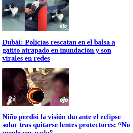
Dubái: Policías rescatan en el balsa a
gatito atrapado en inundación y son
virales en redes
Niño perdió la visión durante el eclipse
solar tras quitarse lentes protectores: “No
puedo ver nada”