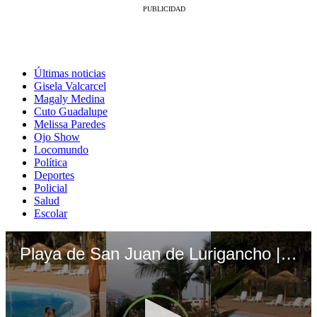
Últimas noticias
Gisela Valcarcel
Magaly Medina
Cuto Guadalupe
Melissa Paredes
Ojo Show
Locomundo
Política
Deportes
Policial
Salud
Escolar
Playa de San Juan de Lurigancho | OJO